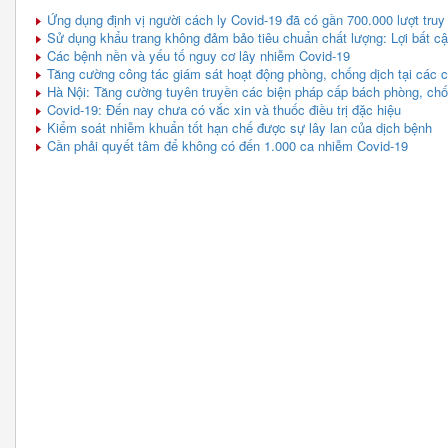
Ứng dụng định vị người cách ly Covid-19 đã có gần 700.000 lượt truy
Sử dụng khẩu trang không đảm bảo tiêu chuẩn chất lượng: Lợi bất cậ
Các bệnh nền và yếu tố nguy cơ lây nhiễm Covid-19
Tăng cường công tác giám sát hoạt động phòng, chống dịch tại các cơ
Hà Nội: Tăng cường tuyên truyền các biện pháp cấp bách phòng, chố
Covid-19: Đến nay chưa có vắc xin và thuốc điều trị đặc hiệu
Kiểm soát nhiễm khuẩn tốt hạn chế được sự lây lan của dịch bệnh
Cần phải quyết tâm để không có đến 1.000 ca nhiễm Covid-19