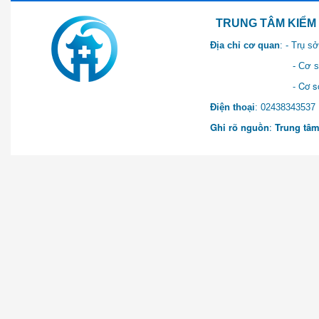
TRUNG TÂM KIỂM SOÁT 
Địa chỉ cơ quan
: - Trụ 
- Cơ sở 2: Khu Hành chính
- Cơ sở 3: Số 1 Ngõ 2 Q
Điện thoại
: 0243834
Ghi rõ nguồn
:
Trung tâm