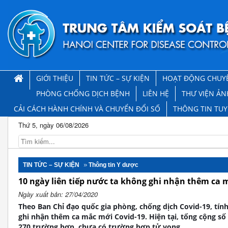
GIỚI THIỆU
TIN TỨC – SỰ KIỆN
HOẠT ĐỘNG CHUY
PHÒNG CHỐNG DỊCH BỆNH
LIÊN HỆ
THƯ VIỆN ẢN
CẢI CÁCH HÀNH CHÍNH VÀ CHUYỂN ĐỔI SỐ
THÔNG TIN TU
Thứ 5, ngày 06/08/2026
TIN TỨC – SỰ KIỆN
Thông tin Y dược
10 ngày liên tiếp nước ta không ghi nhận thêm ca 
Ngày xuất bản: 27/04/2020
Theo Ban Chỉ đạo quốc gia phòng, chống dịch Covid-19, tín
ghi nhận thêm ca mắc mới Covid-19. Hiện tại, tổng cộng số 
270 trường hợp, chưa có trường hợp tử vong.