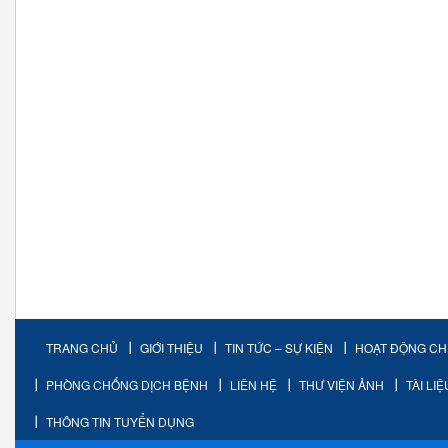
TRANG CHỦ
GIỚI THIỆU
TIN TỨC – SỰ KIỆN
HOẠT ĐỘNG C
PHÒNG CHỐNG DỊCH BỆNH
LIÊN HỆ
THƯ VIỆN ẢNH
TÀI LI
THÔNG TIN TUYỂN DỤNG