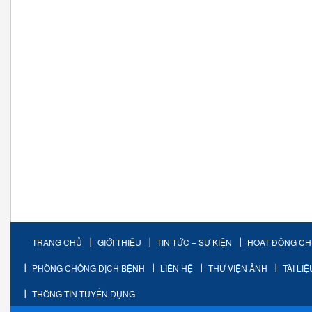
TRANG CHỦ
GIỚI THIỆU
TIN TỨC – SỰ KIỆN
HOẠT ĐỘNG C
PHÒNG CHỐNG DỊCH BỆNH
LIÊN HỆ
THƯ VIỆN ẢNH
TÀI LI
THÔNG TIN TUYỂN DỤNG