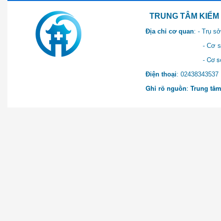
TRUNG TÂM KIỂM SOÁT 
Địa chỉ cơ quan
: - Trụ 
- Cơ sở 2: Khu Hành chính
- Cơ sở 3: Số 1 Ngõ 2 Q
Điện thoại
: 0243834
Ghi rõ nguồn
:
Trung tâm