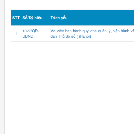
STT
Số/Ký hiệu
Trích yếu
1027/QĐ-
Về việc ban hành quy chế quản lý, vận hành 
1
UBND
dân Thủ đô số ( iHanoi)