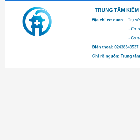
TRUNG TÂM KIỂM SOÁT 
Địa chỉ cơ quan
: - Trụ 
- Cơ sở 2: Khu Hành chính
- Cơ sở 3: Số 1 Ngõ 2 Q
Điện thoại
: 0243834
Ghi rõ nguồn
:
Trung tâm