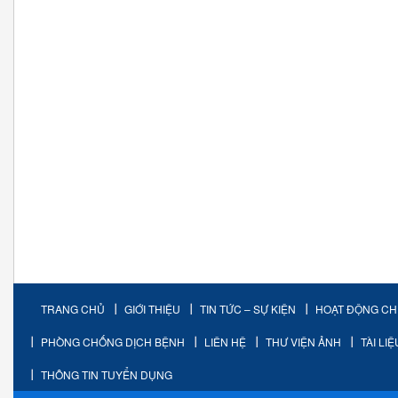
TRANG CHỦ
GIỚI THIỆU
TIN TỨC – SỰ KIỆN
HOẠT ĐỘNG C
PHÒNG CHỐNG DỊCH BỆNH
LIÊN HỆ
THƯ VIỆN ẢNH
TÀI LI
THÔNG TIN TUYỂN DỤNG