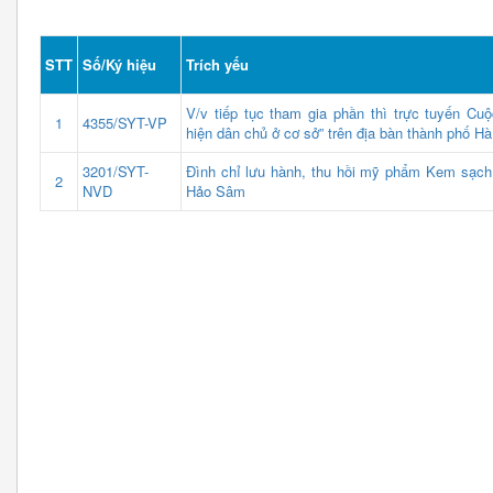
STT
Số/Ký hiệu
Trích yếu
V/v tiếp tục tham gia phần thì trực tuyến Cuộ
1
4355/SYT-VP
hiện dân chủ ở cơ sở” trên địa bàn thành phố H
3201/SYT-
Đình chỉ lưu hành, thu hồi mỹ phẩm Kem sạch 
2
NVD
Hảo Sâm