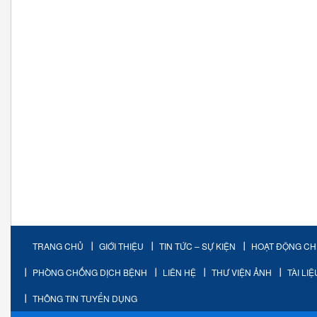
TRANG CHỦ
GIỚI THIỆU
TIN TỨC – SỰ KIỆN
HOẠT ĐỘNG C
PHÒNG CHỐNG DỊCH BỆNH
LIÊN HỆ
THƯ VIỆN ẢNH
TÀI LI
THÔNG TIN TUYỂN DỤNG