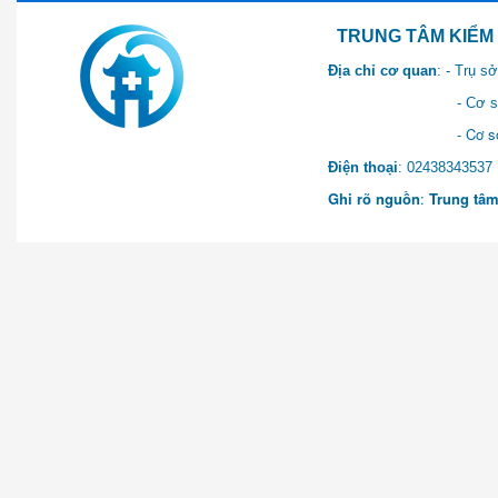
TRUNG TÂM KIỂM SOÁT 
Địa chỉ cơ quan
: - Trụ 
- Cơ sở 2: Khu Hành chính
- Cơ sở 3: Số 1 Ngõ 2 Q
Điện thoại
: 0243834
Ghi rõ nguồn
:
Trung tâm