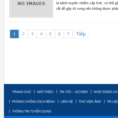
là bệnh truyền nhiễm cấp tính, có thể g
rất dễ gây tử vong nếu không được phát 
Tiếp
1
2
3
4
5
6
7
TRANG CHỦ
GIỚI THIỆU
TIN TỨC – SỰ KIỆN
HOẠT ĐỘNG C
PHÒNG CHỐNG DỊCH BỆNH
LIÊN HỆ
THƯ VIỆN ẢNH
TÀI LI
THÔNG TIN TUYỂN DỤNG