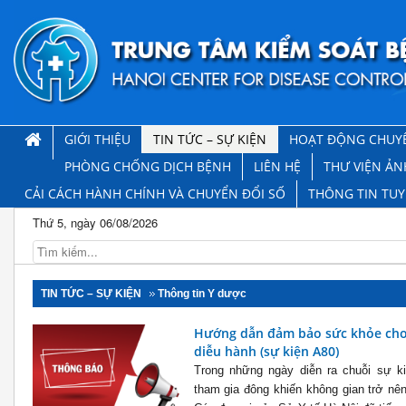
GIỚI THIỆU
TIN TỨC – SỰ KIỆN
HOẠT ĐỘNG CHUY
PHÒNG CHỐNG DỊCH BỆNH
LIÊN HỆ
THƯ VIỆN ẢN
CẢI CÁCH HÀNH CHÍNH VÀ CHUYỂN ĐỔI SỐ
THÔNG TIN TU
Thứ 5, ngày 06/08/2026
TIN TỨC – SỰ KIỆN
Thông tin Y dược
Hướng dẫn đảm bảo sức khỏe cho 
diễu hành (sự kiện A80)
Trong những ngày diễn ra chuỗi sự k
tham gia đông khiến không gian trở nên