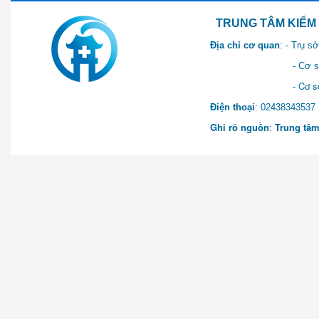
TRUNG TÂM KIỂM SOÁT 
Địa chỉ cơ quan
: - Trụ 
- Cơ sở 2: Khu Hành chính
- Cơ sở 3: Số 1 Ngõ 2 Q
Điện thoại
: 0243834
Ghi rõ nguồn
:
Trung tâm