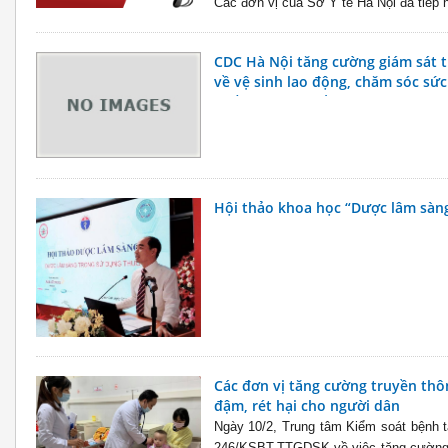
Các đơn vị của Sở Y tế Hà Nội đã tiếp n
CDC Hà Nội tăng cường giám sát t
về vệ sinh lao động, chăm sóc sứ
chống bệnh nghề nghiệp
Hội thảo khoa học “Dược lâm sàn
Các đơn vị tăng cường truyền thô
đậm, rét hại cho người dân
Ngày 10/2, Trung tâm Kiểm soát bệnh t
246/KSBT-TTGDSK về việc tăng cường 