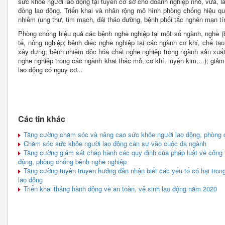
sức khỏe người lao động tại tuyến cơ sở cho doanh nghiệp nhỏ, vừa, 
đồng lao động. Triển khai và nhân rộng mô hình phòng chống hiệu q
nhiễm (ung thư, tim mạch, đái tháo đường, bệnh phổi tắc nghẽn mạn tính
Phòng chống hiệu quả các bệnh nghề nghiệp tại một số ngành, nghề (
tế, nông nghiệp; bệnh điếc nghề nghiệp tại các ngành cơ khí, chế t
xây dựng; bệnh nhiễm độc hóa chất nghề nghiệp trong ngành sản xuất da
nghề nghiệp trong các ngành khai thác mỏ, cơ khí, luyện kim,...); giảm 
lao động có nguy cơ...
Các tin khác
Tăng cường chăm sóc và nâng cao sức khỏe người lao động, phòng 
Chăm sóc sức khỏe người lao động cần sự vào cuộc đa ngành
Tăng cường giám sát chấp hành các quy định của pháp luật về công t
động, phòng chống bệnh nghề nghiệp
Tăng cường tuyên truyền hướng dẫn nhận biết các yếu tố có hại tron
lao động
Triển khai tháng hành động về an toàn, vệ sinh lao động năm 2020