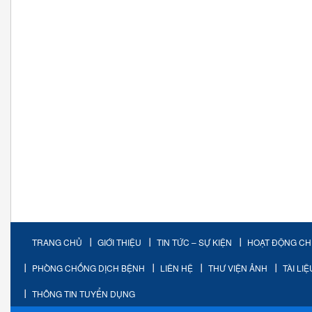
TRANG CHỦ
GIỚI THIỆU
TIN TỨC – SỰ KIỆN
HOẠT ĐỘNG C
PHÒNG CHỐNG DỊCH BỆNH
LIÊN HỆ
THƯ VIỆN ẢNH
TÀI LI
THÔNG TIN TUYỂN DỤNG