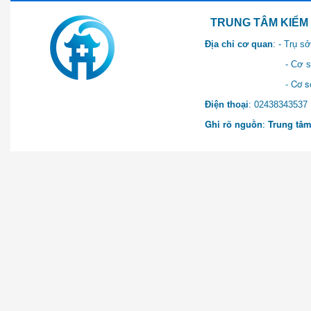
TRUNG TÂM KIỂM SOÁT 
Địa chỉ cơ quan
: - Trụ 
- Cơ sở 2: Khu Hành chính
- Cơ sở 3: Số 1 Ngõ 2 Q
Điện thoại
: 0243834
Ghi rõ nguồn
:
Trung tâm