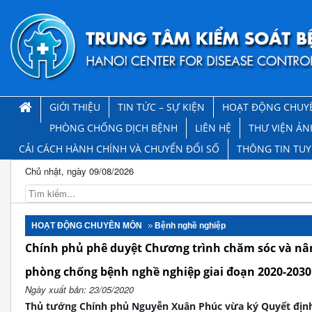
GIỚI THIỆU
TIN TỨC – SỰ KIỆN
HOẠT ĐỘNG CHUY
PHÒNG CHỐNG DỊCH BỆNH
LIÊN HỆ
THƯ VIỆN ẢN
CẢI CÁCH HÀNH CHÍNH VÀ CHUYỂN ĐỔI SỐ
THÔNG TIN TU
Chủ nhật, ngày 09/08/2026
HOẠT ĐỘNG CHUYÊN MÔN
Bệnh nghề nghiệp
Chính phủ phê duyệt Chương trình chăm sóc và nân
phòng chống bệnh nghề nghiệp giai đoạn 2020-2030
Ngày xuất bản: 23/05/2020
Thủ tướng Chính phủ Nguyễn Xuân Phúc vừa ký Quyết địn