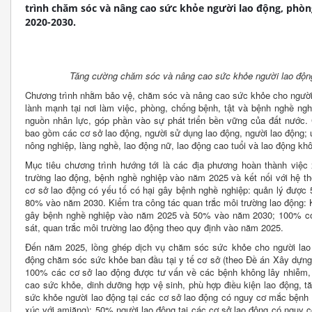
trình chăm sóc và nâng cao sức khỏe người lao động, phòn
2020-2030.
Tăng cường chăm sóc và nâng cao sức khỏe người lao độn
Chương trình nhằm bảo vệ, chăm sóc và nâng cao sức khỏe cho người 
lành mạnh tại nơi làm việc, phòng, chống bệnh, tật và bệnh nghề ng
nguồn nhân lực, góp phần vào sự phát triển bền vững của đất nước. C
bao gồm các cơ sở lao động, người sử dụng lao động, người lao động; 
nông nghiệp, làng nghề, lao động nữ, lao động cao tuổi và lao động kh
Mục tiêu chương trình hướng tới là các địa phương hoàn thành việc
trường lao động, bệnh nghề nghiệp vào năm 2025 và kết nối với hệ t
cơ sở lao động có yếu tố có hại gây bệnh nghề nghiệp: quản lý được
80% vào năm 2030. Kiểm tra công tác quan trắc môi trường lao động: 
gây bệnh nghề nghiệp vào năm 2025 và 50% vào năm 2030; 100% cơ
sát, quan trắc môi trường lao động theo quy định vào năm 2025.
Đến năm 2025, lồng ghép dịch vụ chăm sóc sức khỏe cho người lao
động chăm sóc sức khỏe ban đầu tại y tế cơ sở (theo Đề án Xây dựng và
100% các cơ sở lao động được tư vấn về các bệnh không lây nhiễm,
cao sức khỏe, dinh dưỡng hợp vệ sinh, phù hợp điều kiện lao động, t
sức khỏe người lao động tại các cơ sở lao động có nguy cơ mắc bệnh 
xúc với amiăng): 50% người lao động tại các cơ sở lao động có nguy 