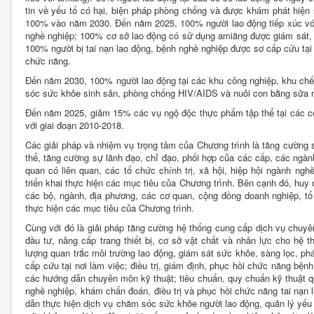
tin về yếu tố có hại, biện pháp phòng chống và được khám phát hiệ
100% vào năm 2030. Đến năm 2025, 100% người lao động tiếp xúc vớ
nghề nghiệp; 100% cơ sở lao động có sử dụng amiăng được giám sát, q
100% người bị tai nạn lao động, bệnh nghề nghiệp được sơ cấp cứu tại 
chức năng.
Đến năm 2030, 100% người lao động tại các khu công nghiệp, khu chế
sóc sức khỏe sinh sản, phòng chống HIV/AIDS và nuôi con bằng sữa m
Đến năm 2025, giảm 15% các vụ ngộ độc thực phẩm tập thể tại các 
với giai đoạn 2010-2018.
Các giải pháp và nhiệm vụ trọng tâm của Chương trình là tăng cường s
thể, tăng cường sự lãnh đạo, chỉ đạo, phối hợp của các cấp, các ngà
quan có liên quan, các tổ chức chính trị, xã hội, hiệp hội ngành ngh
triển khai thực hiện các mục tiêu của Chương trình. Bên cạnh đó, huy 
các bộ, ngành, địa phương, các cơ quan, cộng đồng doanh nghiệp, tổ
thực hiện các mục tiêu của Chương trình.
Cùng với đó là giải pháp tăng cường hệ thống cung cấp dịch vụ chuyên
đầu tư, nâng cấp trang thiết bị, cơ sở vật chất và nhân lực cho hệ
lượng quan trắc môi trường lao động, giám sát sức khỏe, sàng lọc, p
cấp cứu tại nơi làm việc; điều trị, giám định, phục hồi chức năng bện
các hướng dẫn chuyên môn kỹ thuật; tiêu chuẩn, quy chuẩn kỹ thuật quố
nghề nghiệp, khám chẩn đoán, điều trị và phục hồi chức năng tai nạn
dẫn thực hiện dịch vụ chăm sóc sức khỏe người lao động, quản lý yếu