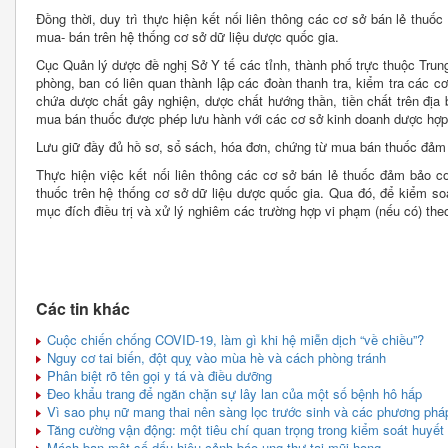
Đồng thời, duy trì thực hiện kết nối liên thông các cơ sở bán lẻ thuố
mua- bán trên hệ thống cơ sở dữ liệu dược quốc gia.
Cục Quản lý dược đề nghị Sở Y tế các tỉnh, thành phố trực thuộc Trun
phòng, ban có liên quan thành lập các đoàn thanh tra, kiểm tra các c
chứa dược chất gây nghiện, dược chất hướng thần, tiền chất trên địa 
mua bán thuốc được phép lưu hành với các cơ sở kinh doanh dược hợp
Lưu giữ đầy đủ hồ sơ, sổ sách, hóa đơn, chứng từ mua bán thuốc đảm
Thực hiện việc kết nối liên thông các cơ sở bán lẻ thuốc đảm bảo c
thuốc trên hệ thống cơ sở dữ liệu dược quốc gia. Qua đó, để kiểm soá
mục đích điều trị và xử lý nghiêm các trường hợp vi phạm (nếu có) the
Các tin khác
Cuộc chiến chống COVID-19, làm gì khi hệ miễn dịch “về chiều”?
Nguy cơ tai biến, đột quỵ vào mùa hè và cách phòng tránh
Phân biệt rõ tên gọi y tá và điều dưỡng
Đeo khẩu trang để ngăn chặn sự lây lan của một số bệnh hô hấp
Vì sao phụ nữ mang thai nên sàng lọc trước sinh và các phương pháp
Tăng cường vận động: một tiêu chí quan trọng trong kiểm soát huyết
Mách bạn một số dấu hiệu cảnh báo ung thư tai mũi họng