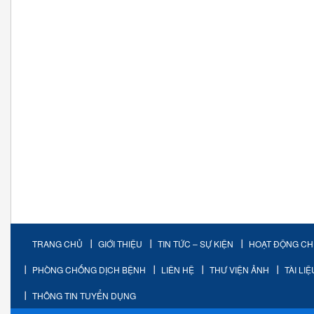
TRANG CHỦ
GIỚI THIỆU
TIN TỨC – SỰ KIỆN
HOẠT ĐỘNG C
PHÒNG CHỐNG DỊCH BỆNH
LIÊN HỆ
THƯ VIỆN ẢNH
TÀI LI
THÔNG TIN TUYỂN DỤNG