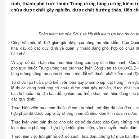
tỉnh, thành phố trực thuộc Trung ương tăng cường kiểm t
chứa dược chất gây nghiện, dược chất hướng thần, tiền ch
Đoàn kiểm tra của Sở Y tế Hà Nội kiểm tra kho thuốc tạ
Công văn nêu rõ, thời gian gần đây, qua công tác hậu kiểm, Cục Quản
khai đầy đủ các quy định về quản lý thuốc dạng phối hợp có chứa d
tiền chất.
Vì vậy, để đảm bảo việc thực hiện đúng các quy định hiện hành, Cục 
phố trực thuộc Trung ương tiếp tục thực hiện Công văn số 6400/QLD
tăng cường công tác quản lý nhà nước đối với thuốc phải kiểm soát đặc
Tổ chức tập huấn, phổ biến văn bản quy phạm pháp luật trong lĩnh vự
lẻ thuốc dạng phối hợp có chứa dược chất gây nghiện, dược chất hướ
bán lẻ thuốc trên địa bàn để nghiêm túc triển khai thực hiện đúng các q
các quy định:
Thực hiện việc mua các thuốc được lưu hành, có đầy đủ hóa đơn, chứ
hợp pháp đã được cấp Giấy chứng nhận đủ điều kiện kinh doanh dược 
Thực hiện việc bán thuốc cho các cơ sở đã được cấp Giấy chứng nhậ
kinh doanh phù hợp. Thực hiện việc giao nhận, vận chuyển thuốc đảm 
Thực hiện việc lưu giữ hồ sơ, sổ sách, hóa đơn, chứng từ mua bán thu