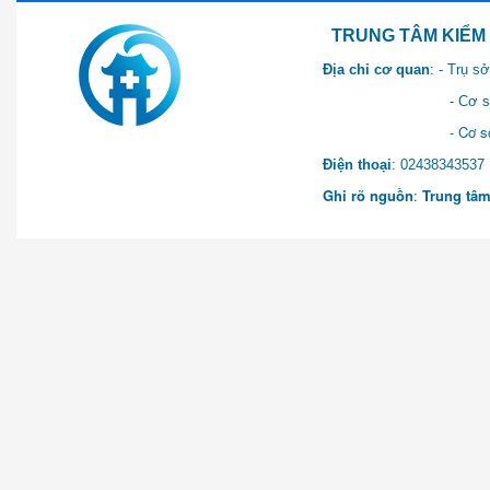
TRUNG TÂM KIỂM SOÁT 
Địa chỉ cơ quan
: - Trụ 
- Cơ sở 2: Khu Hành chính
- Cơ sở 3: Số 1 Ngõ 2 Q
Điện thoại
: 0243834
Ghi rõ nguồn
:
Trung tâm