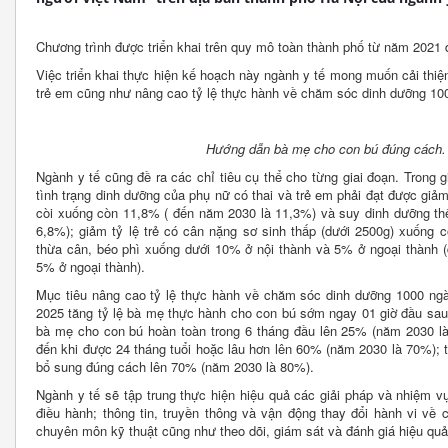
Chương trình được triển khai trên quy mô toàn thành phố từ năm 2021
Việc triển khai thực hiện kế hoạch này ngành y tế mong muốn cải thiện
trẻ em cũng như nâng cao tỷ lệ thực hành về chăm sóc dinh dưỡng 100
Hướng dẫn bà mẹ cho con bú đúng cách. 
Ngành y tế cũng đề ra các chỉ tiêu cụ thể cho từng giai đoạn. Trong g
tình trạng dinh dưỡng của phụ nữ có thai và trẻ em phải đạt được giảm 
còi xuống còn 11,8% ( đến năm 2030 là 11,3%) và suy dinh dưỡng t
6,8%); giảm tỷ lệ trẻ có cân nặng sơ sinh thấp (dưới 2500g) xuống 
thừa cân, béo phì xuống dưới 10% ở nội thành và 5% ở ngoại thành 
5% ở ngoại thành).
Mục tiêu nâng cao tỷ lệ thực hành về chăm sóc dinh dưỡng 1000 ng
2025 tăng tỷ lệ bà mẹ thực hành cho con bú sớm ngay 01 giờ đầu sau 
bà mẹ cho con bú hoàn toàn trong 6 tháng đầu lên 25% (năm 2030 là 
đến khi được 24 tháng tuổi hoặc lâu hơn lên 60% (năm 2030 là 70%); tă
bổ sung đúng cách lên 70% (năm 2030 là 80%).
Ngành y tế sẽ tập trung thực hiện hiệu quả các giải pháp và nhiệm v
điều hành; thông tin, truyền thông và vận động thay đổi hành vi về
chuyên môn kỹ thuật cũng như theo dõi, giám sát và đánh giá hiệu quả