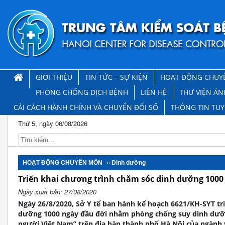
GIỚI THIỆU
TIN TỨC – SỰ KIỆN
HOẠT ĐỘNG CHUY
PHÒNG CHỐNG DỊCH BỆNH
LIÊN HỆ
THƯ VIỆN ẢN
CẢI CÁCH HÀNH CHÍNH VÀ CHUYỂN ĐỔI SỐ
THÔNG TIN TU
Thứ 5, ngày 06/08/2026
HOẠT ĐỘNG CHUYÊN MÔN
Dinh dưỡng
Triển khai chương trình chăm sóc dinh dưỡng 1000
Ngày xuất bản: 27/08/2020
Ngày 26/8/2020, Sở Y tế ban hành kế hoạch 6621/KH-SYT tr
dưỡng 1000 ngày đầu đời nhằm phòng chống suy dinh dưỡn
người Việt Nam” trên địa bàn thành phố Hà Nội của ngành y