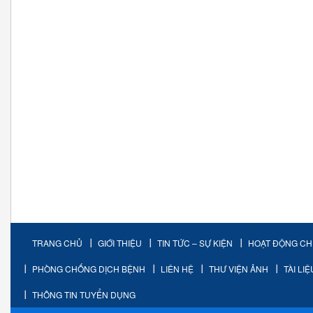
TRANG CHỦ
GIỚI THIỆU
TIN TỨC – SỰ KIỆN
HOẠT ĐỘNG C
PHÒNG CHỐNG DỊCH BỆNH
LIÊN HỆ
THƯ VIỆN ẢNH
TÀI LI
THÔNG TIN TUYỂN DỤNG