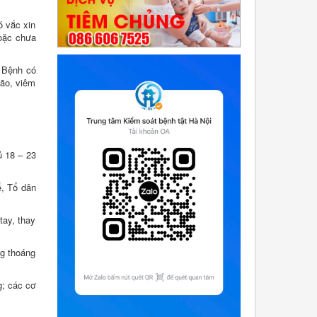
ó vắc xin
hoặc chưa
. Bệnh có
não, viêm
ủ 18 – 23
ế, Tổ dân
tay, thay
ng thoáng
g; các cơ