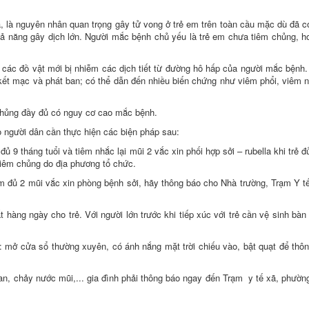
ra, là nguyên nhân quan trọng gây tử vong ở trẻ em trên toàn cầu mặc dù đã c
hả năng gây dịch lớn. Người mắc bệnh chủ yếu là trẻ em chưa tiêm chủng, 
a các đồ vật mới bị nhiễm các dịch tiết từ đường hô hấp của người mắc bệnh
 kết mạc và phát ban; có thể dẫn đến nhiều biến chứng như viêm phổi, viêm 
chủng đầy đủ có nguy cơ cao mắc bệnh.
 người dân cần thực hiện các biện pháp sau:
đủ 9 tháng tuổi và tiêm nhắc lại mũi 2 vắc xin phối hợp sởi – rubella khi trẻ đ
tiêm chủng do địa phương tổ chức.
iêm đủ 2 mũi vắc xin phòng bệnh sởi, hãy thông báo cho Nhà trường, Trạm Y t
hàng ngày cho trẻ. Với người lớn trước khi tiếp xúc với trẻ cần vệ sinh bàn 
ư: mở cửa sổ thường xuyên, có ánh nắng mặt trời chiếu vào, bật quạt để thô
ban, chảy nước mũi,... gia đình phải thông báo ngay đến Trạm y tế xã, phườn