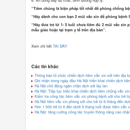
6. Ăn uống đầy đủ chất, dinh dưỡng hợp lý.
“Tiêm chủng là biện pháp tốt nhất để phòng chống bệ
“Hãy dành cho con bạn 2 mũi vắc xin để phòng bệnh 
“Hãy đưa trẻ từ 1- 5 tuổi chưa tiêm đủ 2 mũi vắc xin
mẫu giáo hoặc tại trạm y tế trên địa bàn”.
Xem chi tiết
TẠI ĐÂY:
Các tin khác
Thông báo tổ chức chiến dịch tiêm vắc xin sởi trên địa
Ghi nhận trong ngày đầu Hà Nội triển khai chiến dịch tiê
Hà Nội chủ động ngăn chặn dịch sởi lây lan
Hà Nội: Tiếp tục triển khai chiến dịch tiêm chủng vắc xi
Kiểm tra công tác tiêm vắc xin phòng bệnh sởi cho trẻ từ
Hà Nội tiêm vắc xin phòng sởi cho trẻ từ 6 tháng đến dướ
Hơn 1.500 trẻ từ 6 đến dưới 9 tháng tuổi được tiêm vắc 
Hà Nội: tăng cường công tác truyền thông nâng cao nhậ