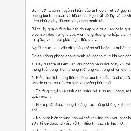
Bệnh sởi là bệnh truyền nhiễm cấp tính do vi rút sởi gây 
phòng bệnh an toàn và hiệu quả. Bệnh rất dễ lây và có k
tiêm chủng đầy đủ vắc xin phòng bệnh sởi.
Bệnh lây qua đường hô hấp do tiếp xúc trực tiếp hoặc qu
biểu hiện đặc trưng là sốt, viêm long đường hô hấp, viêm
tai giữa, viêm loét giác mạc, tiêu chảy....
Người chưa tiêm vắc xin phòng bệnh sởi hoặc chưa tiêm 
Để chủ động phòng chống bệnh sởi ngành Y tế khuyến cáo
1. Hãy đưa trẻ đi tiêm vắc xin phòng bệnh sởi ngay khi trẻ 
tháng tuổi trong Tiêm chủng mở rộng và trong chiến dịch 
2. Kiểm tra tình trạng tiêm chủng của trẻ, nếu trẻ chưa t
phố để được bố trí tiêm vắc xin phòng bệnh sởi.
3. Thường xuyên vệ sinh các nhân, vệ sinh mũi, họng, mắt 
quần áo... .
4. Nơi ở phải được thông thoáng, lưu thông không khí nh
khí...
5. Khi phát hiện trường hợp có triệu chứng như sốt, phát 
sở y tế để được tư vấn, xử trí, điều trị, cách ly kịp thời.