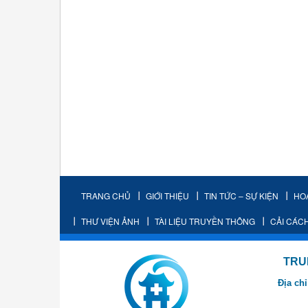
TRANG CHỦ
GIỚI THIỆU
TIN TỨC – SỰ KIỆN
HO
THƯ VIỆN ẢNH
TÀI LIỆU TRUYỀN THÔNG
CẢI CÁC
TRUNG TÂM K
Địa chỉ
- Cơ sở 2: Khu