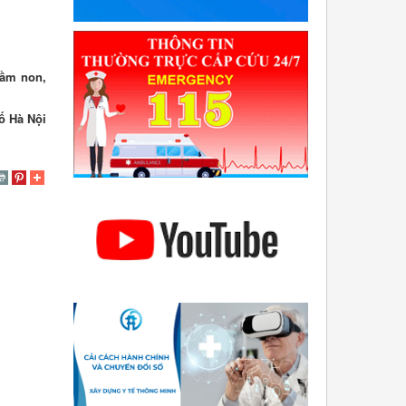
mầm non,
ố Hà Nội