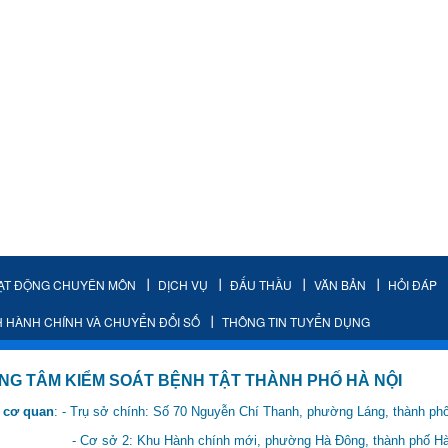
ẠT ĐỘNG CHUYÊN MÔN
DỊCH VỤ
ĐẤU THẦU
VĂN BẢN
HỎI ĐÁP
H HÀNH CHÍNH VÀ CHUYỂN ĐỔI SỐ
THÔNG TIN TUYỂN DỤNG
IỂM SOÁT BỆNH TẬT THÀNH PHỐ HÀ NỘI
 cơ quan
: - Trụ sở chính: Số 70 Nguyễn Chí Thanh, phường Láng, thành ph
 Hành chính mới, phường Hà Đông, thành phố Hà 