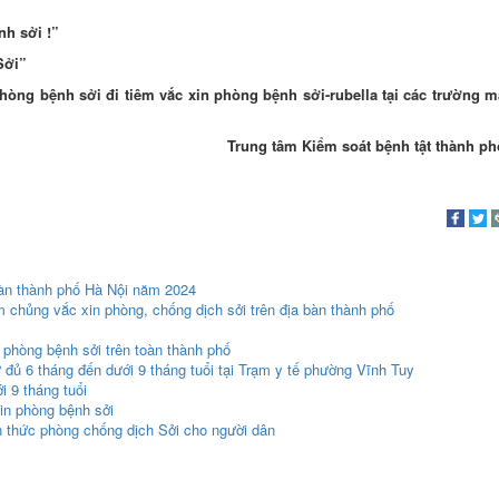
nh sởi !”
Sởi”
 phòng bệnh sởi đi tiêm vắc xin phòng bệnh sởi-rubella tại các trường 
Trung tâm Kiểm soát bệnh tật thành ph
 bàn thành phố Hà Nội năm 2024
m chủng vắc xin phòng, chống dịch sởi trên địa bàn thành phố
n phòng bệnh sởi trên toàn thành phố
 đủ 6 tháng đến dưới 9 tháng tuổi tại Trạm y tế phường Vĩnh Tuy
i 9 tháng tuổi
xin phòng bệnh sởi
n thức phòng chống dịch Sởi cho người dân