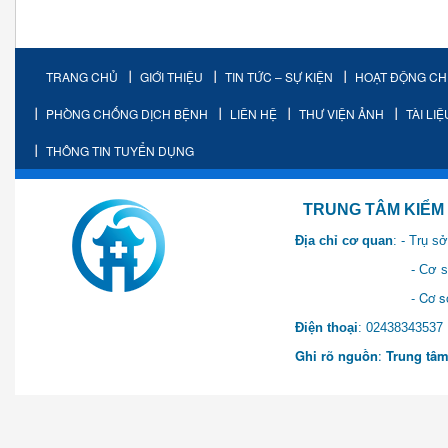
TRANG CHỦ
GIỚI THIỆU
TIN TỨC – SỰ KIỆN
HOẠT ĐỘNG C
PHÒNG CHỐNG DỊCH BỆNH
LIÊN HỆ
THƯ VIỆN ẢNH
TÀI LI
THÔNG TIN TUYỂN DỤNG
TRUNG TÂM KIỂM SOÁT 
Địa chỉ cơ quan
: - Trụ 
- Cơ sở 2: Khu Hành chính
- Cơ sở 3: Số 1 Ngõ 2 Q
Điện thoại
: 0243834
Ghi rõ nguồn
:
Trung tâm