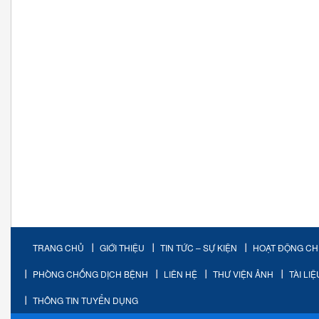
TRANG CHỦ
GIỚI THIỆU
TIN TỨC – SỰ KIỆN
HOẠT ĐỘNG C
PHÒNG CHỐNG DỊCH BỆNH
LIÊN HỆ
THƯ VIỆN ẢNH
TÀI LI
THÔNG TIN TUYỂN DỤNG