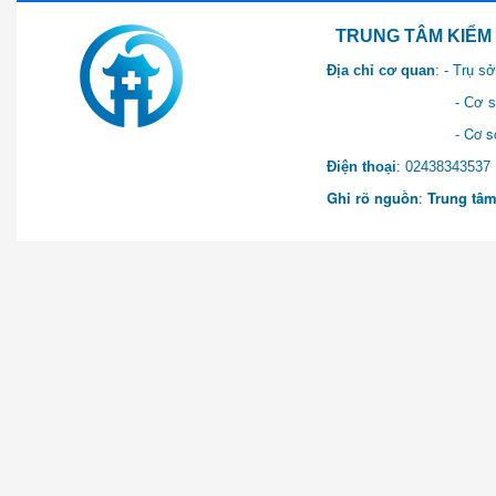
TRUNG TÂM KIỂM SOÁT 
Địa chỉ cơ quan
: - Trụ 
- Cơ sở 2: Khu Hành chính
- Cơ sở 3: Số 1 Ngõ 2 Q
Điện thoại
: 0243834
Ghi rõ nguồn
:
Trung tâm