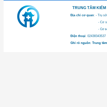
TRUNG TÂM KIỂM SOÁT 
Địa chỉ cơ quan
: - Trụ 
- Cơ sở 2: Khu Hành chính
- Cơ sở 3: Số 1 Ngõ 2 Q
Điện thoại
: 0243834
Ghi rõ nguồn
:
Trung tâm