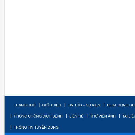
TRANG CHỦ
GIỚI THIỆU
TIN TỨC – SỰ KIỆN
HOẠT ĐỘNG C
PHÒNG CHỐNG DỊCH BỆNH
LIÊN HỆ
THƯ VIỆN ẢNH
TÀI LI
THÔNG TIN TUYỂN DỤNG