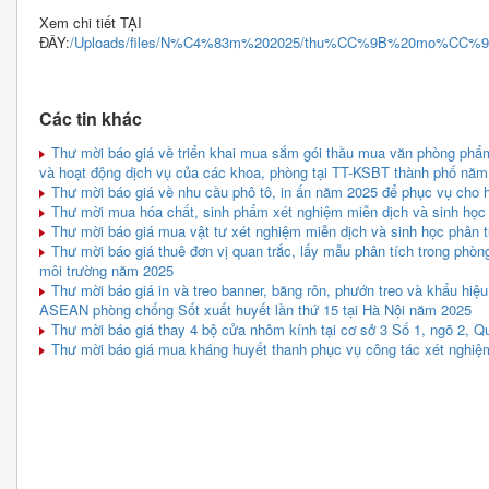
Xem chi tiết TẠI
ĐÂY:
/Uploads/files/N%C4%83m%202025/thu%CC%9B%20mo%
Các tin khác
Thư mời báo giá về triển khai mua sắm gói thầu mua văn phòng phẩm
và hoạt động dịch vụ của các khoa, phòng tại TT-KSBT thành phố năm
Thư mời báo giá về nhu cầu phô tô, in ấn năm 2025 để phục vụ cho 
Thư mời mua hóa chất, sinh phẩm xét nghiệm miễn dịch và sinh học
Thư mời báo giá mua vật tư xét nghiệm miễn dịch và sinh học phân 
Thư mời báo giá thuê đơn vị quan trắc, lấy mẫu phân tích trong phòng
môi trường năm 2025
Thư mời báo giá in và treo banner, băng rôn, phướn treo và khẩu hiệ
ASEAN phòng chống Sốt xuất huyết lần thứ 15 tại Hà Nội năm 2025
Thư mời báo giá thay 4 bộ cửa nhôm kính tại cơ sở 3 Số 1, ngõ 2, Q
Thư mời báo giá mua kháng huyết thanh phục vụ công tác xét nghiệ