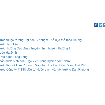
nước thuộc trường Đại học Sư phạm Thể dục thể thao Hà Nội
 nước Tam Hiệp
nước Trường Cao đẳng Truyền hình, huyện Thường Tín
nước Hạ Đình
nước sạch Long Long
cấp nước sinh hoạt Học viện Nông nghiệp Việt Nam
nước liên xã Liên Phương, Vân Tảo, Hà Hồi, Hồng Vân, Thư Phú
 nước Công ty TNHH đầu tư Nước sạch và môi trường Đan Phượng