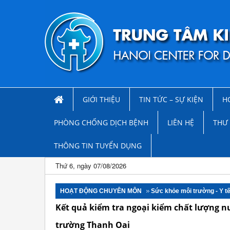
GIỚI THIỆU
TIN TỨC – SỰ KIỆN
H
PHÒNG CHỐNG DỊCH BỆNH
LIÊN HỆ
THƯ 
THÔNG TIN TUYỂN DỤNG
Thứ 6, ngày 07/08/2026
HOẠT ĐỘNG CHUYÊN MÔN
Sức khỏe môi trường - Y t
Kết quả kiểm tra ngoại kiểm chất lượng 
trường Thanh Oai