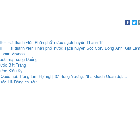
NHH Hai thành viên Phân phối nước sạch huyện Thanh Trì
TNHH Hai thành viên Phân phối nước sạch huyện Sóc Sơn, Đông Anh, Gia Lâ
ổ phần Viwaco
nước mặt sông Đuống
nước Bát Tràng
nước Kiêu Kỵ
Quốc hội, Trung tâm Hội nghị 37 Hùng Vương, Nhà khách Quân đội....
nước Hà Đông cơ sở 1