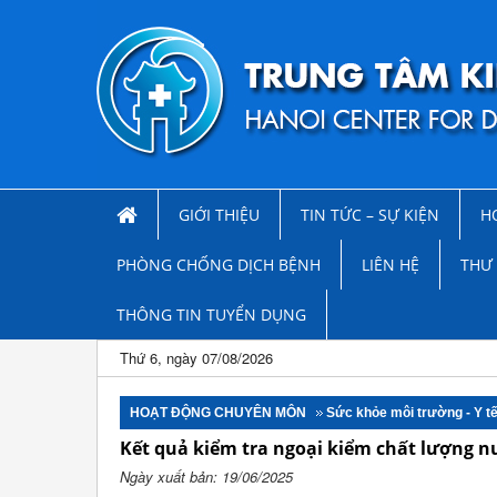
GIỚI THIỆU
TIN TỨC – SỰ KIỆN
H
PHÒNG CHỐNG DỊCH BỆNH
LIÊN HỆ
THƯ 
THÔNG TIN TUYỂN DỤNG
Thứ 6, ngày 07/08/2026
HOẠT ĐỘNG CHUYÊN MÔN
Sức khỏe môi trường - Y t
Kết quả kiểm tra ngoại kiểm chất lượng 
Ngày xuất bản: 19/06/2025