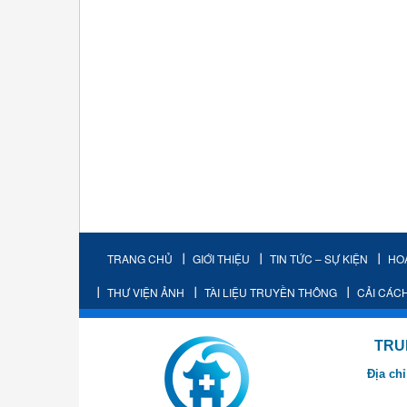
TRANG CHỦ
GIỚI THIỆU
TIN TỨC – SỰ KIỆN
HO
THƯ VIỆN ẢNH
TÀI LIỆU TRUYỀN THÔNG
CẢI CÁC
TRUNG TÂM K
Địa chỉ
- Cơ sở 2: Khu