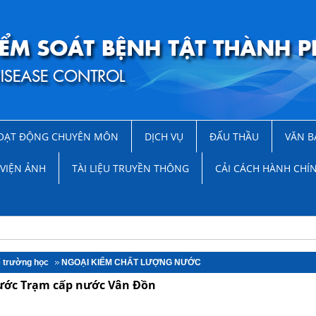
OẠT ĐỘNG CHUYÊN MÔN
DỊCH VỤ
ĐẤU THẦU
VĂN B
VIỆN ẢNH
TÀI LIỆU TRUYỀN THÔNG
CẢI CÁCH HÀNH CHÍ
ế trường học
NGOẠI KIỂM CHẤT LƯỢNG NƯỚC
nước Trạm cấp nước Vân Đồn