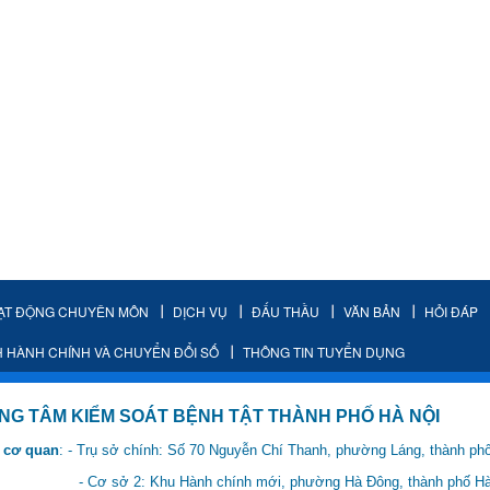
ẠT ĐỘNG CHUYÊN MÔN
DỊCH VỤ
ĐẤU THẦU
VĂN BẢN
HỎI ĐÁP
H HÀNH CHÍNH VÀ CHUYỂN ĐỔI SỐ
THÔNG TIN TUYỂN DỤNG
IỂM SOÁT BỆNH TẬT THÀNH PHỐ HÀ NỘI
 cơ quan
: - Trụ sở chính: Số 70 Nguyễn Chí Thanh, phường Láng, thành ph
 Hành chính mới, phường Hà Đông, thành phố Hà 