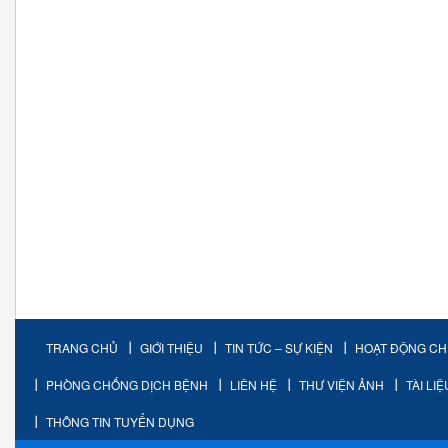
TRANG CHỦ
GIỚI THIỆU
TIN TỨC – SỰ KIỆN
HOẠT ĐỘNG C
PHÒNG CHỐNG DỊCH BỆNH
LIÊN HỆ
THƯ VIỆN ẢNH
TÀI LI
THÔNG TIN TUYỂN DỤNG