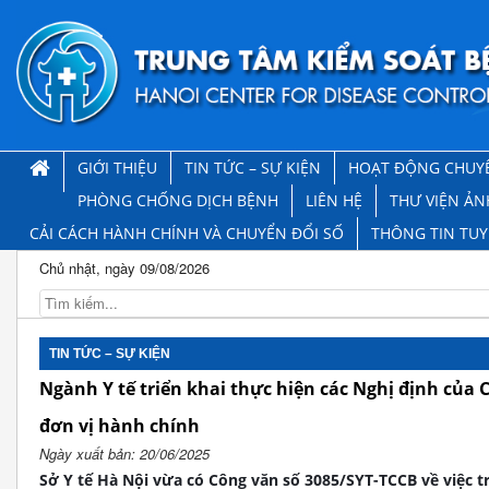
GIỚI THIỆU
TIN TỨC – SỰ KIỆN
HOẠT ĐỘNG CHUY
PHÒNG CHỐNG DỊCH BỆNH
LIÊN HỆ
THƯ VIỆN ẢN
CẢI CÁCH HÀNH CHÍNH VÀ CHUYỂN ĐỔI SỐ
THÔNG TIN TU
Chủ nhật, ngày 09/08/2026
TIN TỨC – SỰ KIỆN
Ngành Y tế triển khai thực hiện các Nghị định của C
đơn vị hành chính
Ngày xuất bản: 20/06/2025
Sở Y tế Hà Nội vừa có Công văn số 3085/SYT-TCCB về việc t