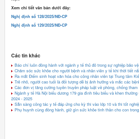
Xem chi tiết văn bản dưới đây:
Nghị định số 128/2025/NĐ-CP
Nghị định số 129/2025/NĐ-CP
Các tin khác
Báo chí luôn đồng hành với ngành y tế thủ đô trong sự nghiệp bảo 
Chăm sóc sức khỏe cho người bệnh và nhân viên y tế khi thời tiết n
Ra mắt Điểm sinh hoạt văn hóa cho công nhân viên tại Trung tâm Ki
Trẻ nhỏ, người cao tuổi là đối tượng dễ bị ảnh hưởng và mắc các bệ
Các đơn vị tăng cường tuyên truyền pháp luật về phòng, chống tham
Ngành y tế Hà Nội biểu dương 179 gia đình tiêu biểu và khen thường 
2024 - 2025
Sẵn sàng công tác y tế đáp ứng cho kỳ thi vào lớp 10 và thi tốt ngh
Phụ huynh cùng đồng hành, giữ gìn sức khỏe tinh thần cho con trong