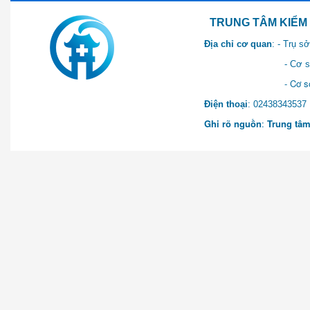
TRUNG TÂM KIỂM SOÁT 
Địa chỉ cơ quan
: - Trụ 
- Cơ sở 2: Khu Hành chính
- Cơ sở 3: Số 1 Ngõ 2 Q
Điện thoại
: 0243834
Ghi rõ nguồn
:
Trung tâm