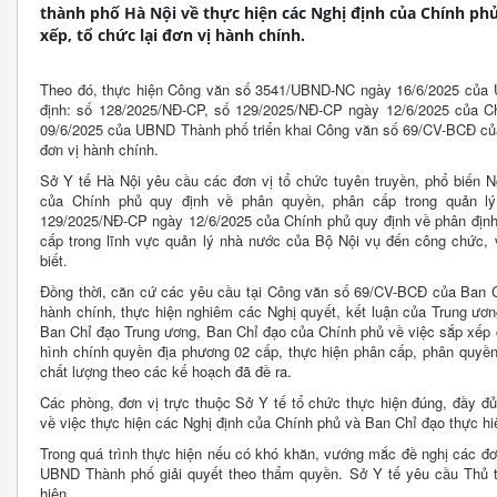
thành phố Hà Nội về thực hiện các Nghị định của Chính phủ
xếp, tổ chức lại đơn vị hành chính.
Theo đó, thực hiện Công văn số 3541/UBND-NC ngày 16/6/2025 của 
định: số 128/2025/NĐ-CP, số 129/2025/NĐ-CP ngày 12/6/2025 của 
09/6/2025 của UBND Thành phố triển khai Công văn số 69/CV-BCĐ của 
đơn vị hành chính.
Sở Y tế Hà Nội yêu cầu các đơn vị tổ chức tuyên truyền, phổ biến 
của Chính phủ quy định về phân quyền, phân cấp trong quản lý
129/2025/NĐ-CP ngày 12/6/2025 của Chính phủ quy định về phân địn
cấp trong lĩnh vực quản lý nhà nước của Bộ Nội vụ đến công chức, v
biết.
Đồng thời, căn cứ các yêu cầu tại Công văn số 69/CV-BCĐ của Ban Ch
hành chính, thực hiện nghiêm các Nghị quyết, kết luận của Trung ươn
Ban Chỉ đạo Trung ương, Ban Chỉ đạo của Chính phủ về việc sắp xếp 
hình chính quyền địa phương 02 cấp, thực hiện phân cấp, phân quyền
chất lượng theo các kế hoạch đã đề ra.
Các phòng, đơn vị trực thuộc Sở Y tế tổ chức thực hiện đúng, đầy 
về việc thực hiện các Nghị định của Chính phủ và Ban Chỉ đạo thực hiệ
Trong quá trình thực hiện nếu có khó khăn, vướng mắc đề nghị các đơ
UBND Thành phố giải quyết theo thẩm quyền. Sở Y tế yêu cầu Thủ tr
hiện.