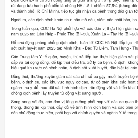
rút đang lưu hành phổ biến là chủng NB.1.8.1 chiếm 87,5% (tương đồn
và thành phố Hồ Chí Minh), tiếp tục ghi nhận ca bệnh trong thời gian tới
Ngoài ra, các dịch bệnh khác như: não mô cầu, viêm não nhật bản, ho 
Trong tuần qua, CDC Hà Nội phối hợp với các đơn vị thực hiện giám s
năm 2025 tại: Liên Hiệp - Phúc Thọ (BI=50), Xuân La – Tây Hồ (BI=20
Để chủ động phòng chống dịch bệnh, tuần tới CDC Hà Nội tiếp tục tri
sốt xuất huyết năm 2025 tại: Minh Khai - Bắc Từ Liêm, Tam Hưng - Th
Các Trung tâm Y tế quận, huyện, thị xã tiếp tục thực hiện giám sát 
cấp và tại cộng đồng, để kịp thời điều tra, xử lý ca bệnh, ổ dịch, không
hiệu quả khu vực có bệnh nhân, ổ dịch sốt xuất huyết, đặc biệt tại cá
Đồng thời, thường xuyên giám sát các chỉ số bọ gậy, muỗi truyền bệnh
bệnh, ổ dịch cũ, các khu vực nguy cơ cao, từ đó triển khai các hoạt 
ngành thú y để theo dõi sát tình hình dịch trên động vật và triển kha
chống dịch bệnh lây truyền từ động vật sang người.
Song song với đó, các đơn vị tăng cường phối hợp với các cơ quan t
thông, thông tin kịp thời, đầy đủ về tình hình dịch bệnh và các biệ
dân chủ động thực hiện, phối hợp với chính quyền và ngành Y tế trong c