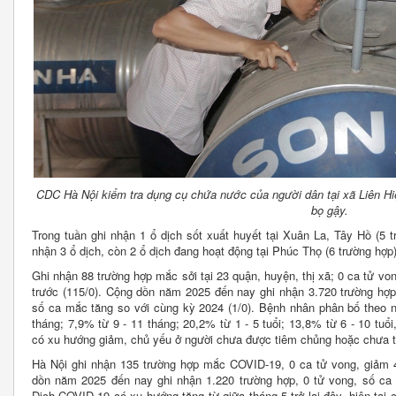
CDC Hà Nội kiểm tra dụng cụ chứa nước của người dân tại xã Liên H
bọ gậy.
Trong tuần ghi nhận 1 ổ dịch sốt xuất huyết tại Xuân La, Tây Hồ (5
nhận 3 ổ dịch, còn 2 ổ dịch đang hoạt động tại Phúc Thọ (6 trường hợp)
Ghi nhận 88 trường hợp mắc sởi tại 23 quận, huyện, thị xã; 0 ca tử vo
trước (115/0). Cộng dồn năm 2025 đến nay ghi nhận 3.720 trường hợp 
số ca mắc tăng so với cùng kỳ 2024 (1/0). Bệnh nhân phân bố theo n
tháng; 7,9% từ 9 - 11 tháng; 20,2% từ 1 - 5 tuổi; 13,8% từ 6 - 10 tuổ
có xu hướng giảm, chủ yếu ở người chưa được tiêm chủng hoặc chưa 
Hà Nội ghi nhận 135 trường hợp mắc COVID-19, 0 ca tử vong, giảm 4 
dồn năm 2025 đến nay ghi nhận 1.220 trường hợp, 0 tử vong, số ca
Dịch COVID-19 có xu hướng tăng từ giữa tháng 5 trở lại đây, hiện tại