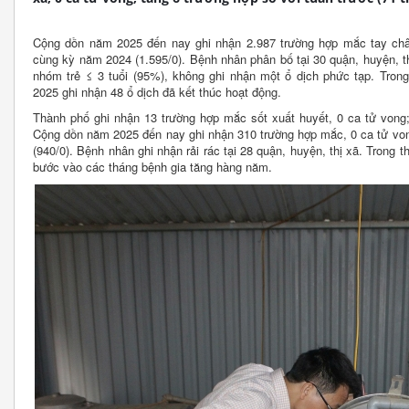
Cộng dồn năm 2025 đến nay ghi nhận 2.987 trường hợp mắc tay châ
cùng kỳ năm 2024 (1.595/0). Bệnh nhân phân bố tại 30 quận, huyện, t
nhóm trẻ ≤ 3 tuổi (95%), không ghi nhận một ổ dịch phức tạp. Tron
2025 ghi nhận 48 ổ dịch đã kết thúc hoạt động.
Thành phố ghi nhận 13 trường hợp mắc sốt xuất huyết, 0 ca tử vong; 
Cộng dồn năm 2025 đến nay ghi nhận 310 trường hợp mắc, 0 ca tử vo
(940/0). Bệnh nhân ghi nhận rải rác tại 28 quận, huyện, thị xã. Trong t
bước vào các tháng bệnh gia tăng hàng năm.