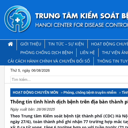
GIỚI THIỆU
TIN TỨC – SỰ KIỆN
HOẠT ĐỘNG CHUY
PHÒNG CHỐNG DỊCH BỆNH
LIÊN HỆ
THƯ VIỆN ẢN
CẢI CÁCH HÀNH CHÍNH VÀ CHUYỂN ĐỔI SỐ
THÔNG TIN TU
Thứ 5, ngày 06/08/2026
HOẠT ĐỘNG CHUYÊN MÔN
Phòng, chống bệnh truyền nhiễm
Tìn
Thông tin tình hình dịch bệnh trên địa bàn thành p
Ngày xuất bản: 28/06/2025
Theo Trung tâm Kiểm soát bệnh tật thành phố (CDC) Hà Nội
ngày 27/6), toàn thành phố ghi nhận 77 trường hợp mắc tay
xã; 0 ca tử vong, tăng 6 trường hợp so với tuần trước (71 