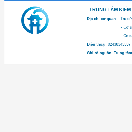
TRUNG TÂM KIỂM SOÁT 
Địa chỉ cơ quan
: - Trụ 
- Cơ sở 2: Khu Hành chính
- Cơ sở 3: Số 1 Ngõ 2 Q
Điện thoại
: 0243834
Ghi rõ nguồn
:
Trung tâm