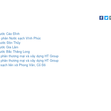
nước Cáo Đỉnh
Cổ phần Nước sạch Vĩnh Phúc
 nước Đồn Thủy
nước Gia Lâm
nước Bắc Thăng Long
ổ phần thương mại và xây dựng HT Group
ổ phần thương mại và xây dựng HT Group
 sạch liên xã Phong Vân, Cổ Đô