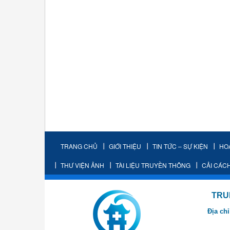
TRANG CHỦ
GIỚI THIỆU
TIN TỨC – SỰ KIỆN
HO
THƯ VIỆN ẢNH
TÀI LIỆU TRUYỀN THÔNG
CẢI CÁC
TRUNG TÂM K
Địa chỉ
- Cơ sở 2: Khu