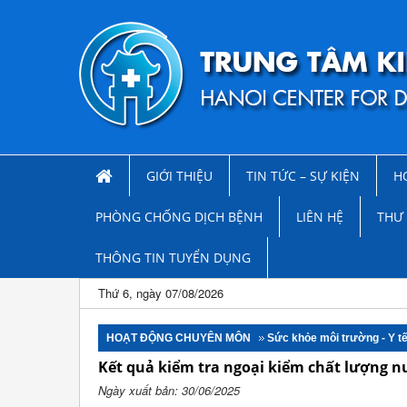
GIỚI THIỆU
TIN TỨC – SỰ KIỆN
H
PHÒNG CHỐNG DỊCH BỆNH
LIÊN HỆ
THƯ 
THÔNG TIN TUYỂN DỤNG
Thứ 6, ngày 07/08/2026
HOẠT ĐỘNG CHUYÊN MÔN
Sức khỏe môi trường - Y t
Kết quả kiểm tra ngoại kiểm chất lượng 
Ngày xuất bản: 30/06/2025