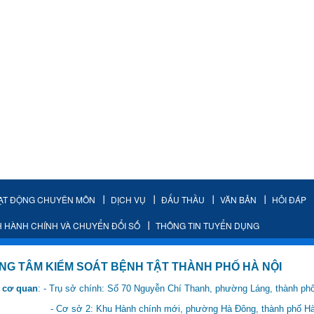
ẠT ĐỘNG CHUYÊN MÔN
DỊCH VỤ
ĐẤU THẦU
VĂN BẢN
HỎI ĐÁP
H HÀNH CHÍNH VÀ CHUYỂN ĐỔI SỐ
THÔNG TIN TUYỂN DỤNG
IỂM SOÁT BỆNH TẬT THÀNH PHỐ HÀ NỘI
 cơ quan
: - Trụ sở chính: Số 70 Nguyễn Chí Thanh, phường Láng, thành ph
 Hành chính mới, phường Hà Đông, thành phố Hà 