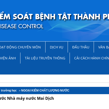
OẠT ĐỘNG CHUYÊN MÔN
DỊCH VỤ
ĐẤU THẦU
VĂN B
VIỆN ẢNH
TÀI LIỆU TRUYỀN THÔNG
CẢI CÁCH HÀNH CHÍ
ế trường học
NGOẠI KIỂM CHẤT LƯỢNG NƯỚC
nước Nhà máy nước Mai Dịch