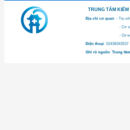
TRUNG TÂM KIỂM SOÁT 
Địa chỉ cơ quan
: - Trụ 
- Cơ sở 2: Khu Hành chính
- Cơ sở 3: Số 1 Ngõ 2 Q
Điện thoại
: 0243834
Ghi rõ nguồn
:
Trung tâm