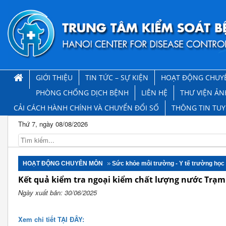
GIỚI THIỆU
TIN TỨC – SỰ KIỆN
HOẠT ĐỘNG CHUY
PHÒNG CHỐNG DỊCH BỆNH
LIÊN HỆ
THƯ VIỆN ẢN
CẢI CÁCH HÀNH CHÍNH VÀ CHUYỂN ĐỔI SỐ
THÔNG TIN TU
Thứ 7, ngày 08/08/2026
HOẠT ĐỘNG CHUYÊN MÔN
Sức khỏe môi trường - Y tế trường học
Kết quả kiểm tra ngoại kiểm chất lượng nước Trạ
Ngày xuất bản: 30/06/2025
Xem chi tiết TẠI ĐÂY: