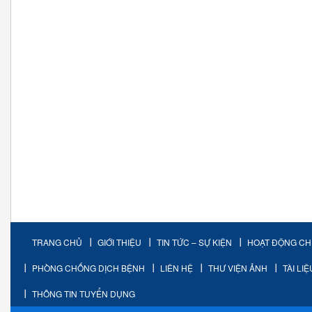
TRANG CHỦ
GIỚI THIỆU
TIN TỨC – SỰ KIỆN
HOẠT ĐỘNG C
PHÒNG CHỐNG DỊCH BỆNH
LIÊN HỆ
THƯ VIỆN ẢNH
TÀI LI
THÔNG TIN TUYỂN DỤNG