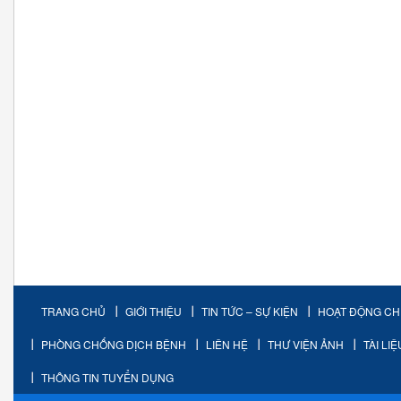
TRANG CHỦ
GIỚI THIỆU
TIN TỨC – SỰ KIỆN
HOẠT ĐỘNG C
PHÒNG CHỐNG DỊCH BỆNH
LIÊN HỆ
THƯ VIỆN ẢNH
TÀI LI
THÔNG TIN TUYỂN DỤNG