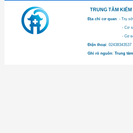
TRUNG TÂM KIỂM SOÁT 
Địa chỉ cơ quan
: - Trụ 
- Cơ sở 2: Khu Hành chính
- Cơ sở 3: Số 1 Ngõ 2 Q
Điện thoại
: 0243834
Ghi rõ nguồn
:
Trung tâm