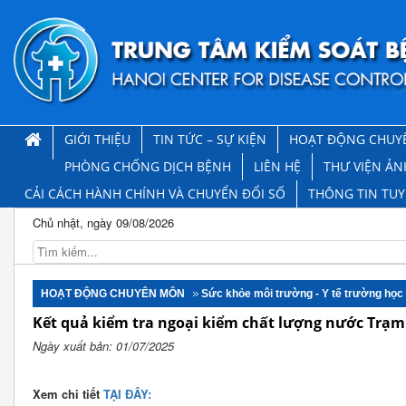
GIỚI THIỆU
TIN TỨC – SỰ KIỆN
HOẠT ĐỘNG CHUY
PHÒNG CHỐNG DỊCH BỆNH
LIÊN HỆ
THƯ VIỆN ẢN
CẢI CÁCH HÀNH CHÍNH VÀ CHUYỂN ĐỔI SỐ
THÔNG TIN TU
Chủ nhật, ngày 09/08/2026
HOẠT ĐỘNG CHUYÊN MÔN
Sức khỏe môi trường - Y tế trường học
Kết quả kiểm tra ngoại kiểm chất lượng nước Trạ
Ngày xuất bản: 01/07/2025
Xem chi tiết
TẠI ĐÂY: