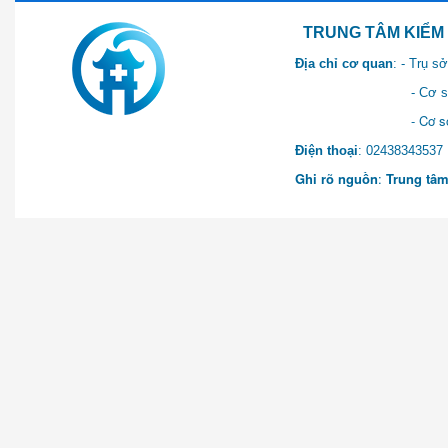
TRUNG TÂM KIỂM SOÁT 
Địa chỉ cơ quan
: - Trụ 
- Cơ sở 2: Khu Hành chính
- Cơ sở 3: Số 1 Ngõ 2 Q
Điện thoại
: 0243834
Ghi rõ nguồn
:
Trung tâm