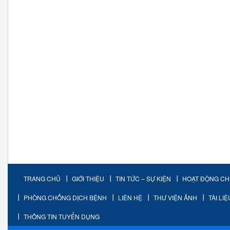
TRANG CHỦ
GIỚI THIỆU
TIN TỨC – SỰ KIỆN
HOẠT ĐỘNG C
PHÒNG CHỐNG DỊCH BỆNH
LIÊN HỆ
THƯ VIỆN ẢNH
TÀI LI
THÔNG TIN TUYỂN DỤNG