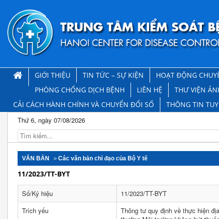
GIỚI THIỆU
TIN TỨC – SỰ KIỆN
HOẠT ĐỘNG CHUY
PHÒNG CHỐNG DỊCH BỆNH
LIÊN HỆ
THƯ VIỆN ẢN
CẢI CÁCH HÀNH CHÍNH VÀ CHUYỂN ĐỔI SỐ
THÔNG TIN TU
Thứ 6, ngày 07/08/2026
VĂN BẢN
Các văn bản chỉ đạo của Bộ Y tế
11/2023/TT-BYT
Số/Ký hiệu
11/2023/TT-BYT
Trích yếu
Thông tư quy định về thực hiện địa