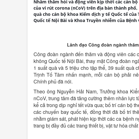
Nhằm thăm hỏi và động viên kịp thời các cán bộ
của vi rút corona (nCoV) trên địa bàn thành phố,
quà cho cán bộ khoa Kiểm dịch y tế Quốc tế của
Quốc tế Nội Bài và Khoa Truyền nhiễm của Bệnh 
Lãnh đạo Công đoàn ngành thăm h
Công đoàn ngành đến thăm và động viên các c
không Quốc tế Nội Bài, thay mặt Công đoàn ngà
1 suất quà và 5 triệu cho tập thể, 39 suất quà 
Trịnh Tố Tâm nhấn mạnh, mỗi cán bộ phải nêu
Chính phủ đã nói.
Theo ông Nguyễn Hải Nam, Trưởng khoa Kiểm 
nCoV, trung tâm đã tăng cường thêm nhân lực từ
kể cả trong dịp nghỉ tết vừa qua; bố trí cán bộ 
các chuyến bay quốc tế, đồng thời đã bố trí t
nhằm giám sát, phát hiện kịp thời các ca bệnh n
trang bị đầy đủ các trang thiết bị, vật tư hóa ch