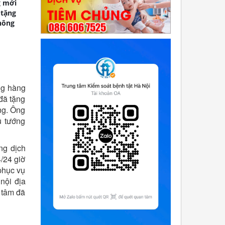
g mới
 tặng
hông
ng hàng
đã tặng
ng. Ông
ủ tướng
ng dịch
/24 giờ
 phục vụ
nội địa
g tâm đã