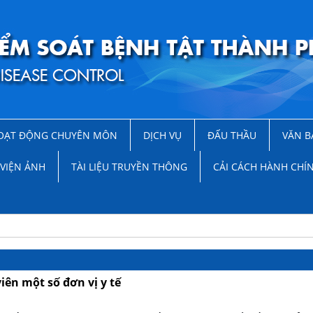
OẠT ĐỘNG CHUYÊN MÔN
DỊCH VỤ
ĐẤU THẦU
VĂN B
VIỆN ẢNH
TÀI LIỆU TRUYỀN THÔNG
CẢI CÁCH HÀNH CHÍ
ên một số đơn vị y tế