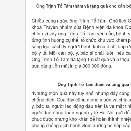
Ông Trịnh Tố Tâm thăm và tặng quà cho cán bộ 
Chiều cùng ngày, ông Trịnh Tố Tâm, Chủ tịch 
khoa Truyền nhiễm của Bệnh viện đa khoa Đố
chính vì vậy ông Trịnh Tố Tâm yêu cầu, bệnh 
từng tình huống cụ thể; tổ chức khu vực khám 
sàng lọc, cách ly người bệnh khi có dịch, đáp ứ
bộ y tế. Mỗi cán bộ, y, bác sĩ phải luôn nêu c
Ông Trịnh Tố Tâm đã tặng 1 suất quà và 5 triệu
quà bằng tiền mặt trị giá 300.000 đồng.
Ông Trịnh Tố Tâm thăm và tặng quà
“Những món quà này tuy nhỏ những đây cũng là 
chống dịch. Qua đây cũng mong muốn và chia s
y, bác sĩ, người lao động đầu tiên là về mặt t
người lao động toàn ngành y tế Hà Nội gửi đến
phục được những khó khăn để hoàn thành nhiệm 
phòng chống dịch bệnh viêm đường hô hấp cấp