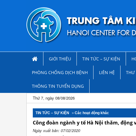
GIỚI THIỆU
TIN TỨC – SỰ KIỆN
H
PHÒNG CHỐNG DỊCH BỆNH
LIÊN HỆ
THƯ 
THÔNG TIN TUYỂN DỤNG
Thứ 7, ngày 08/08/2026
TIN TỨC – SỰ KIỆN
Các hoạt động khác
Công đoàn ngành y tế Hà Nội thăm, động vi
Ngày xuất bản: 07/02/2020