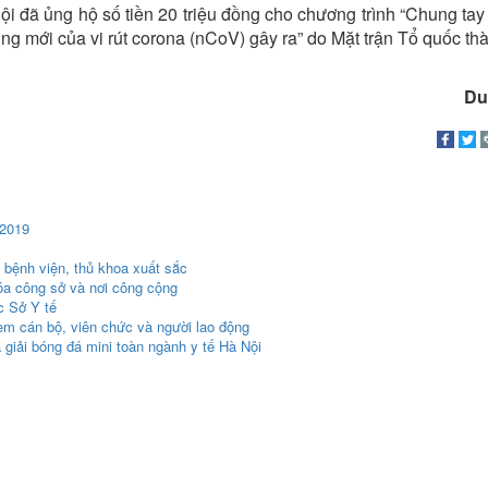
i đã ủng hộ số tiền 20 triệu đồng cho chương trình “Chung tay
g mới của vi rút corona (nCoV) gây ra” do Mặt trận Tổ quốc th
Du
 2019
 bệnh viện, thủ khoa xuất sắc
óa công sở và nơi công cộng
c Sở Y tế
em cán bộ, viên chức và người lao động
giải bóng đá mini toàn ngành y tế Hà Nội