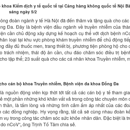
khoa Kiểm dịch y tế quốc tế tại Cảng hàng không quốc tế Nội Bà
sáng ngày 5/2
Công đoàn ngành y tế Hà Nội đã đến thăm và tặng quà cho các
ng Đa. Đây là bệnh viện đầu ngành về truyền nhiễm của thà
viện cần chủ động xây dựng kế hoạch cụ thể với dịch bệnh nC
phân loại tại khu vực phòng khám truyền nhiễm để chủ động tiế
ng đầy đủ thuốc men, trang thiết bị, phương tiện phòng hộ cho 
ao trách nhiệm, thái độ ân cần, chu đáo chăm sóc điều trị bện
 cho tập thể; 23 suất quà cho các cá nhân khoa Truyền nhiễm, m
 cho cán bộ khoa Truyền nhiễm, Bệnh viện đa khoa Đống Đa
nguồn động viên kịp thời tới tất cả các cán bộ y tế tham gi
ẻ một phần những khó khăn vất vả trong công tác chuyên môn 
inh thần, là tấm lòng và những tình cảm ấm áp nhất của các đo
 các đồng nghiệp. Hy vọng rằng, tất cả sẽ cùng nhau đoàn kế
vụ trong công tác chăm sóc sức khỏe nhân dân. Đặc biệt là tr
 do nCoV”
,
ông Trịnh Tố Tâm chia sẻ.