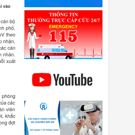
i vào
 cán bộ
nh phố,
oV theo
p nhận,
các cán
h nhân.
ỗi xuất
a phòng
của các
àn viên
t, khắc
ong đợt