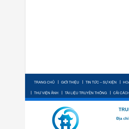
TRANG CHỦ
GIỚI THIỆU
TIN TỨC – SỰ KIỆN
HO
THƯ VIỆN ẢNH
TÀI LIỆU TRUYỀN THÔNG
CẢI CÁC
TRUNG TÂM K
Địa chỉ
- Cơ sở 2: Khu