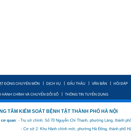
ẠT ĐỘNG CHUYÊN MÔN
DỊCH VỤ
ĐẤU THẦU
VĂN BẢN
HỎI ĐÁP
H HÀNH CHÍNH VÀ CHUYỂN ĐỔI SỐ
THÔNG TIN TUYỂN DỤNG
IỂM SOÁT BỆNH TẬT THÀNH PHỐ HÀ NỘI
 cơ quan
: - Trụ sở chính: Số 70 Nguyễn Chí Thanh, phường Láng, thành ph
 Hành chính mới, phường Hà Đông, thành phố Hà 