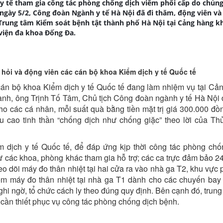
 y tế tham gia công tác phòng chống dịch viêm phổi cấp do chủn
 ngày 5/2, Công đoàn Ngành y tế Hà Nội đã đi thăm, động viên và
 Trung tâm Kiểm soát bệnh tật thành phố Hà Nội tại Cảng hàng k
viện đa khoa Đống Đa.
ỏi và động viên các cán bộ khoa Kiểm dịch y tế Quốc tế
án bộ khoa Kiểm dịch y tế Quốc tế đang làm nhiệm vụ tại Cả
nh, ông Trịnh Tố Tâm, Chủ tịch Công đoàn ngành y tế Hà Nội 
cho các cá nhân, mỗi suất quà bằng tiền mặt trị giá 300.000 đồ
 cao tinh thần “chống dịch như chống giặc” theo lời của Th
dịch y tế Quốc tế, để đáp ứng kịp thời công tác phòng chố
 các khoa, phòng khác tham gia hỗ trợ; các ca trực đảm bảo 24
theo dõi máy đo thân nhiệt tại hai cửa ra vào nhà ga T2, khu vực
hêm máy đo thân nhiệt tại nhà ga T1 dành cho các chuyến bay 
ghi ngờ, tổ chức cách ly theo đúng quy định. Bên cạnh đó, trun
ất cần thiết phục vụ công tác phòng chống dịch bệnh.