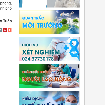
 phòng,
ành phố
y Tuân