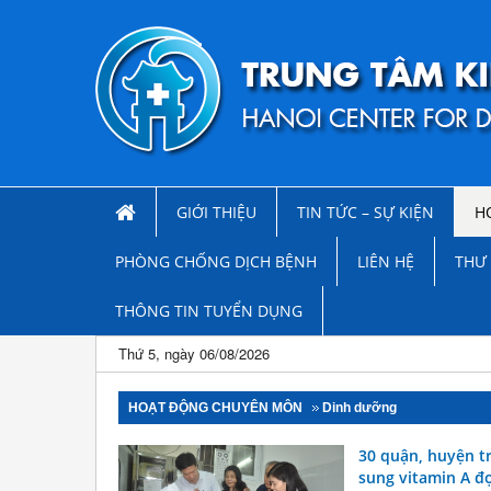
GIỚI THIỆU
TIN TỨC – SỰ KIỆN
H
PHÒNG CHỐNG DỊCH BỆNH
LIÊN HỆ
THƯ 
THÔNG TIN TUYỂN DỤNG
Thứ 5, ngày 06/08/2026
HOẠT ĐỘNG CHUYÊN MÔN
Dinh dưỡng
30 quận, huyện tr
sung vitamin A đợ