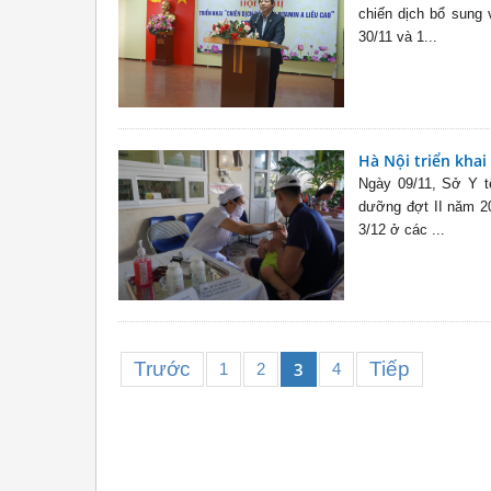
chiến dịch bổ sung 
30/11 và 1...
Hà Nội triển khai
Ngày 09/11, Sở Y t
dưỡng đợt II năm 20
3/12 ở các ...
Trước
Tiếp
3
1
2
4