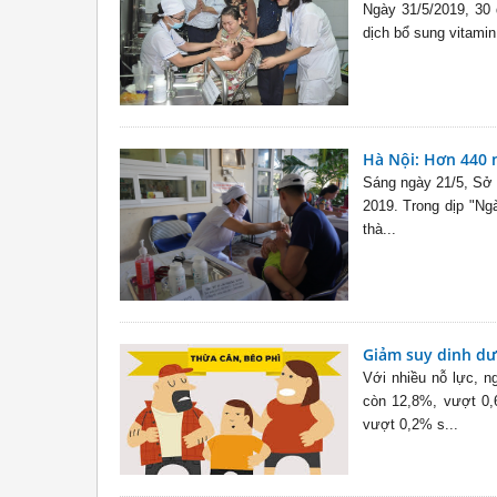
Ngày 31/5/2019, 30 q
dịch bổ sung vitamin
Hà Nội: Hơn 440 n
Sáng ngày 21/5, Sở 
2019. Trong dịp "Ngà
thà...
Giảm suy dinh dưỡ
Với nhiều nỗ lực, n
còn 12,8%, vượt 0,
vượt 0,2% s...