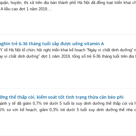
uận, huyện, thị xã trên địa bàn thành phố Hà Nội đã đồng loạt triển khai c
 A liều cao đợt 1 năm 2019....
ghìn trẻ 6-36 tháng tuổi sắp được uống vitamin A
Y tế Hà Nội tổ chức hội nghị triển khai kế hoạch “Ngày vi chất dinh dưỡng”
y vi chất dinh dưỡng" đợt 1 năm 2019, tổng số trẻ 6-36 tháng tuổi trên địa
ng thể thấp còi, kiểm soát tốt tình trạng thừa cân béo phì
gành y tế đã giảm 0,7% trẻ dưới 5 tuổi bị suy dinh dưỡng thể thấp còi và 
6% so với kế hoạch; giảm 0,3% trẻ dưới 5 tuổi suy dinh dưỡng thể nhẹ c