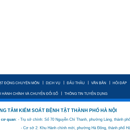
ẠT ĐỘNG CHUYÊN MÔN
DỊCH VỤ
ĐẤU THẦU
VĂN BẢN
HỎI ĐÁP
H HÀNH CHÍNH VÀ CHUYỂN ĐỔI SỐ
THÔNG TIN TUYỂN DỤNG
IỂM SOÁT BỆNH TẬT THÀNH PHỐ HÀ NỘI
 cơ quan
: - Trụ sở chính: Số 70 Nguyễn Chí Thanh, phường Láng, thành ph
 Hành chính mới, phường Hà Đông, thành phố Hà 