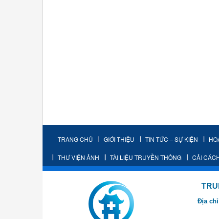
TRANG CHỦ
GIỚI THIỆU
TIN TỨC – SỰ KIỆN
HO
THƯ VIỆN ẢNH
TÀI LIỆU TRUYỀN THÔNG
CẢI CÁC
TRUNG TÂM K
Địa chỉ
- Cơ sở 2: Khu