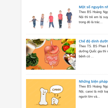
Một số nguyên nh
Theo BS Hoàng Ngọc
Nội thì trẻ em bị s
trong đó là trác...
Chế độ dinh dưỡng
Theo TS. BS Phan B
dưỡng Quốc gia thì r
bệnh có ...
Những biện pháp 
Theo BS Hoàng Ngọc
Nội, canxi là một lo
người lớn và...