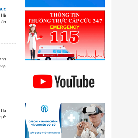
hục
 Hà
phần
inh
tuệ,
 Hà
ng ở