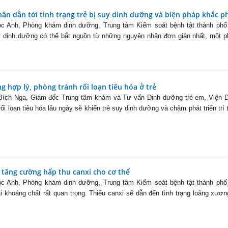
ân dẫn tới tình trạng trẻ bị suy dinh dưỡng và biện pháp khắc p
 Anh, Phòng khám dinh dưỡng, Trung tâm Kiểm soát bệnh tật thành phố
uy dinh dưỡng có thể bắt nguồn từ những nguyên nhân đơn giản nhất, một 
 hợp lý, phòng tránh rối loạn tiêu hóa ở trẻ
ích Nga, Giám đốc Trung tâm khám và Tư vấn Dinh dưỡng trẻ em, Viện D
ối loạn tiêu hóa lâu ngày sẽ khiến trẻ suy dinh dưỡng và chậm phát triển trí 
tăng cường hấp thu canxi cho cơ thể
 Anh, Phòng khám dinh dưỡng, Trung tâm Kiểm soát bệnh tật thành phố
ại khoáng chất rất quan trọng. Thiếu canxi sẽ dẫn đến tình trạng loãng xươ