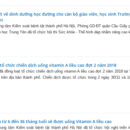
ết về dinh dưỡng học đường cho cán bộ giáo viên, học sinh Trườn
ên
ng tâm Kiểm soát bệnh tật thành phố Hà Nội, Phòng GD-ĐT quận Cầu Giấy 
 học Trung Yên đã tổ chức hội thi Sức khỏe - Thể hình đẹp nhằm nâng cao 
tổ chức chiến dịch uống vitamin A liều cao đợt 2 năm 2018
đã đồng loạt tổ chức chiến dịch uống vitamin A liều cao đợt 2 năm 2018 tại
n trên địa bàn thành phố. Chiến dịch được tổ chức trong 2 ngày 30/11 và 1
 từ 6 đến 36 tháng tuổi sẽ được uống Vitamin A liều cao
ung tâm Kiểm soát bệnh tật thành phố Hà Nội đã tổ chức hội nghị triển 