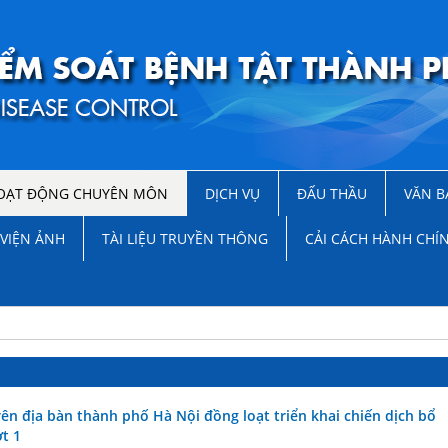
OẠT ĐỘNG CHUYÊN MÔN
DỊCH VỤ
ĐẤU THẦU
VĂN B
VIỆN ẢNH
TÀI LIỆU TRUYỀN THÔNG
CẢI CÁCH HÀNH CHÍ
ên địa bàn thành phố Hà Nội đồng loạt triển khai chiến dịch bổ
t 1