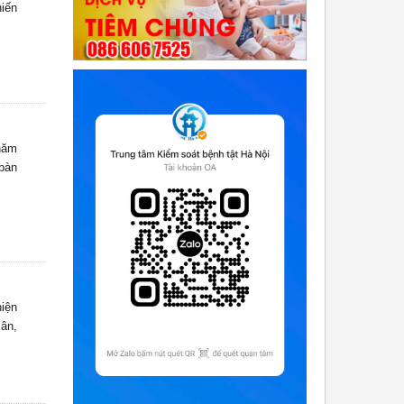
hiến
 năm
 bàn
hiện
ân,