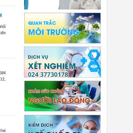
g
phối
kiến
 584
/12,
khai