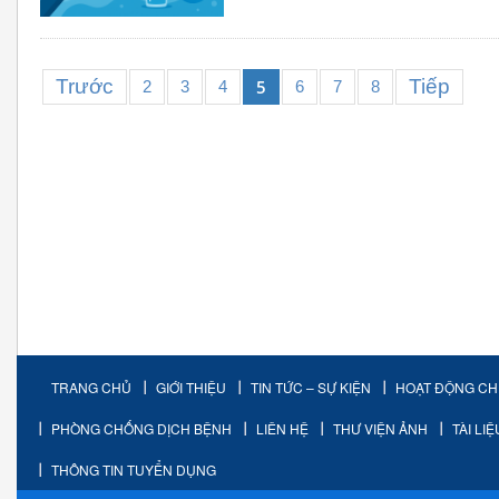
Trước
Tiếp
5
2
3
4
6
7
8
TRANG CHỦ
GIỚI THIỆU
TIN TỨC – SỰ KIỆN
HOẠT ĐỘNG C
PHÒNG CHỐNG DỊCH BỆNH
LIÊN HỆ
THƯ VIỆN ẢNH
TÀI LI
THÔNG TIN TUYỂN DỤNG