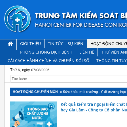
GIỚI THIỆU
TIN TỨC – SỰ KIỆN
HOẠT ĐỘNG CHUY
PHÒNG CHỐNG DỊCH BỆNH
LIÊN HỆ
THƯ VIỆN ẢN
CẢI CÁCH HÀNH CHÍNH VÀ CHUYỂN ĐỔI SỐ
THÔNG TIN TU
Thứ 6, ngày 07/08/2026
HOẠT ĐỘNG CHUYÊN MÔN
Sức khỏe môi trường - Y tế trường học
Kết quả kiểm tra ngoại kiểm chất
bay Gia Lâm - Công ty Cổ phần Nư