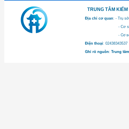
TRUNG TÂM KIỂM SOÁT 
Địa chỉ cơ quan
: - Trụ 
- Cơ sở 2: Khu Hành chính
- Cơ sở 3: Số 1 Ngõ 2 Q
Điện thoại
: 0243834
Ghi rõ nguồn
:
Trung tâm