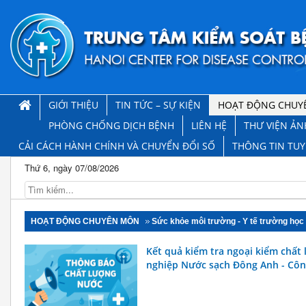
GIỚI THIỆU
TIN TỨC – SỰ KIỆN
HOẠT ĐỘNG CHUY
PHÒNG CHỐNG DỊCH BỆNH
LIÊN HỆ
THƯ VIỆN ẢN
CẢI CÁCH HÀNH CHÍNH VÀ CHUYỂN ĐỔI SỐ
THÔNG TIN TU
Thứ 6, ngày 07/08/2026
HOẠT ĐỘNG CHUYÊN MÔN
Sức khỏe môi trường - Y tế trường học
Kết quả kiểm tra ngoại kiểm chất
nghiệp Nước sạch Đông Anh - Côn
Nội