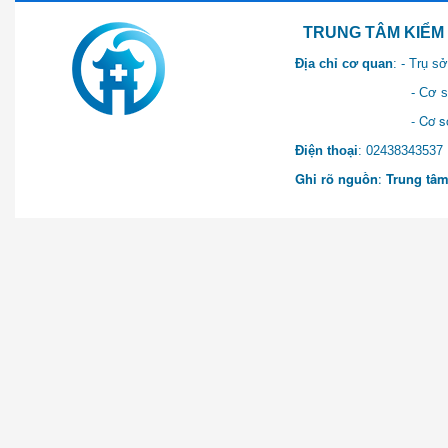
TRUNG TÂM KIỂM SOÁT 
Địa chỉ cơ quan
: - Trụ 
- Cơ sở 2: Khu Hành chính
- Cơ sở 3: Số 1 Ngõ 2 Q
Điện thoại
: 0243834
Ghi rõ nguồn
:
Trung tâm