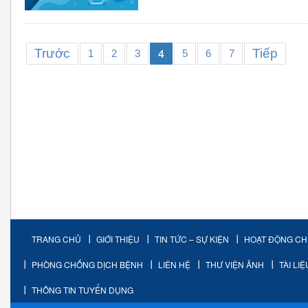
Trước
Tiếp
4
1
2
3
5
6
7
TRANG CHỦ
GIỚI THIỆU
TIN TỨC – SỰ KIỆN
HOẠT ĐỘNG C
PHÒNG CHỐNG DỊCH BỆNH
LIÊN HỆ
THƯ VIỆN ẢNH
TÀI LI
THÔNG TIN TUYỂN DỤNG