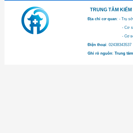
TRUNG TÂM KIỂM SOÁT 
Địa chỉ cơ quan
: - Trụ 
- Cơ sở 2: Khu Hành chính
- Cơ sở 3: Số 1 Ngõ 2 Q
Điện thoại
: 0243834
Ghi rõ nguồn
:
Trung tâm