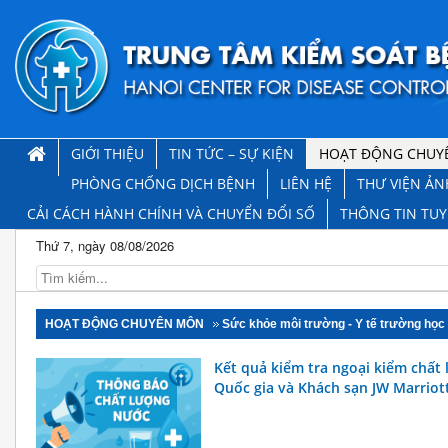
GIỚI THIỆU
TIN TỨC – SỰ KIỆN
HOẠT ĐỘNG CHUY
PHÒNG CHỐNG DỊCH BỆNH
LIÊN HỆ
THƯ VIỆN ẢN
CẢI CÁCH HÀNH CHÍNH VÀ CHUYỂN ĐỔI SỐ
THÔNG TIN TU
Thứ 7, ngày 08/08/2026
HOẠT ĐỘNG CHUYÊN MÔN
Sức khỏe môi trường - Y tế trường học
Kết quả kiểm tra ngoại kiểm chất
Quốc gia và Khách sạn JW Marriot