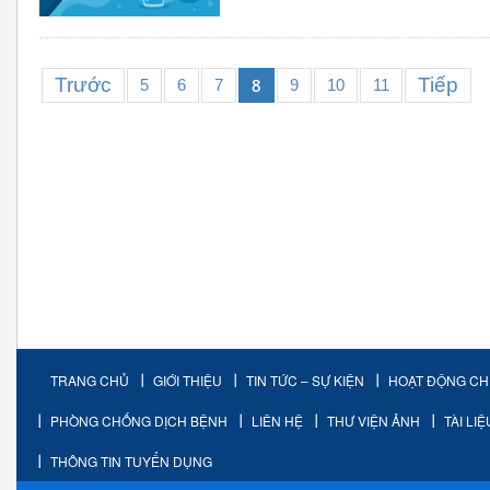
Trước
Tiếp
8
5
6
7
9
10
11
TRANG CHỦ
GIỚI THIỆU
TIN TỨC – SỰ KIỆN
HOẠT ĐỘNG C
PHÒNG CHỐNG DỊCH BỆNH
LIÊN HỆ
THƯ VIỆN ẢNH
TÀI LI
THÔNG TIN TUYỂN DỤNG