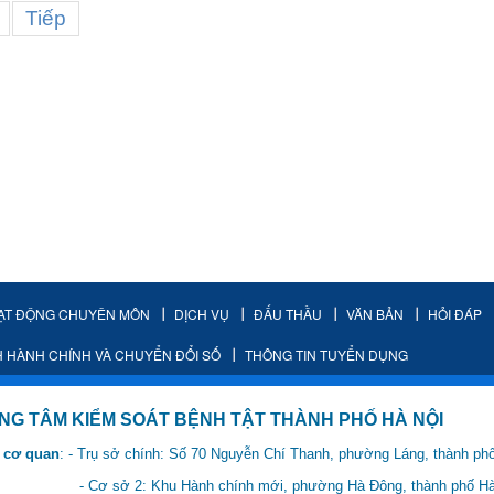
Tiếp
ẠT ĐỘNG CHUYÊN MÔN
DỊCH VỤ
ĐẤU THẦU
VĂN BẢN
HỎI ĐÁP
H HÀNH CHÍNH VÀ CHUYỂN ĐỔI SỐ
THÔNG TIN TUYỂN DỤNG
IỂM SOÁT BỆNH TẬT THÀNH PHỐ HÀ NỘI
 cơ quan
: - Trụ sở chính: Số 70 Nguyễn Chí Thanh, phường Láng, thành ph
 Hành chính mới, phường Hà Đông, thành phố Hà 