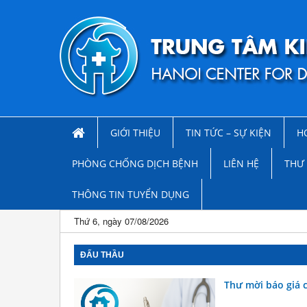
GIỚI THIỆU
TIN TỨC – SỰ KIỆN
H
PHÒNG CHỐNG DỊCH BỆNH
LIÊN HỆ
THƯ 
THÔNG TIN TUYỂN DỤNG
Thứ 6, ngày 07/08/2026
ĐẤU THẦU
Thư mời báo giá c