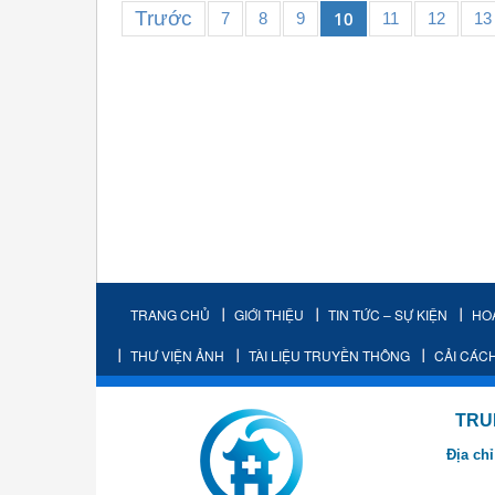
Trước
10
7
8
9
11
12
13
TRANG CHỦ
GIỚI THIỆU
TIN TỨC – SỰ KIỆN
HO
THƯ VIỆN ẢNH
TÀI LIỆU TRUYỀN THÔNG
CẢI CÁC
TRUNG TÂM K
Địa chỉ
- Cơ sở 2: Khu