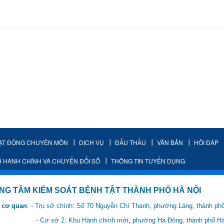
ẠT ĐỘNG CHUYÊN MÔN
DỊCH VỤ
ĐẤU THẦU
VĂN BẢN
HỎI ĐÁP
H HÀNH CHÍNH VÀ CHUYỂN ĐỔI SỐ
THÔNG TIN TUYỂN DỤNG
IỂM SOÁT BỆNH TẬT THÀNH PHỐ HÀ NỘI
 cơ quan
: - Trụ sở chính: Số 70 Nguyễn Chí Thanh, phường Láng, thành ph
 Hành chính mới, phường Hà Đông, thành phố Hà 