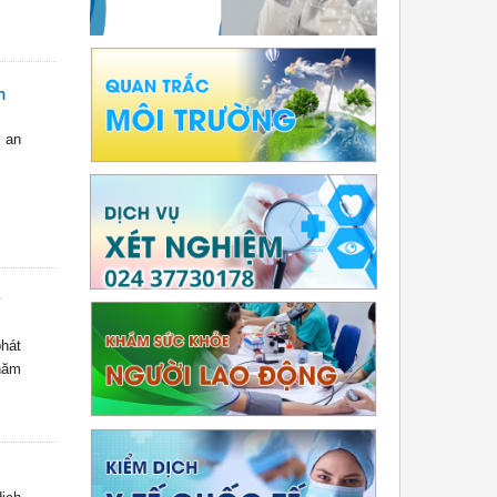
m
 an
y
hát
 năm