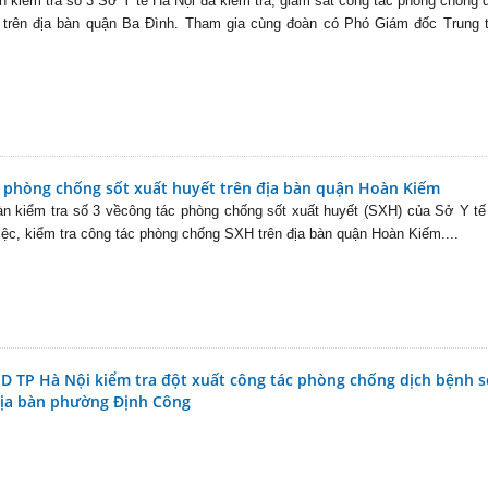
n kiểm tra số 3 Sở Y tế Hà Nội đã kiểm tra, giám sát công tác phòng chống 
t trên địa bàn quận Ba Đình. Tham gia cùng đoàn có Phó Giám đốc Trung 
c phòng chống sốt xuất huyết trên địa bàn quận Hoàn Kiếm
n kiểm tra số 3 vềcông tác phòng chống sốt xuất huyết (SXH) của Sở Y t
iệc, kiểm tra công tác phòng chống SXH trên địa bàn quận Hoàn Kiếm....
D TP Hà Nội kiểm tra đột xuất công tác phòng chống dịch bệnh s
địa bàn phường Định Công