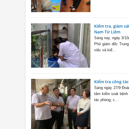
Kiểm tra, giám sá
Nam Từ Liêm
Sáng nay, ngày 3/10
Phó giám đốc Trung
việc và kiể...
Kiểm tra công tá
Sáng ngày 27/9 Đoà
tâm kiểm soát bệnh 
tác phòng, c...