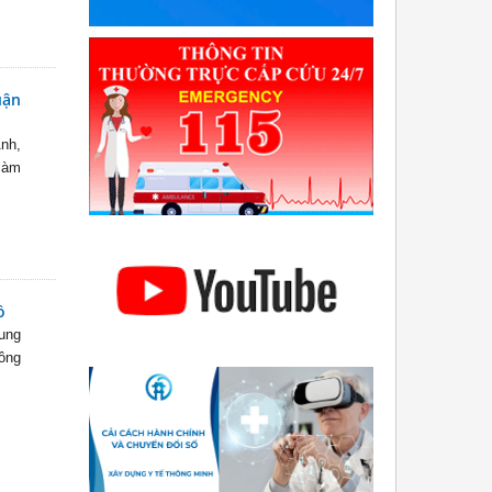
uận
Anh,
làm
ồ
ung
công