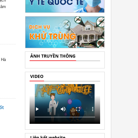
dịch
tâm
ẢNH TRUYỀN THÔNG
ế Hà
VIDEO
ốt
Liên kết website