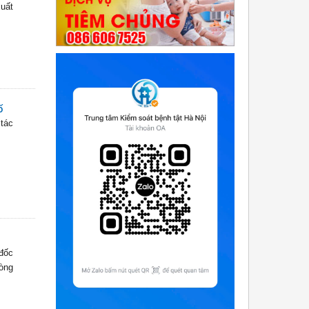
xuất
ố
 tác
đốc
òng