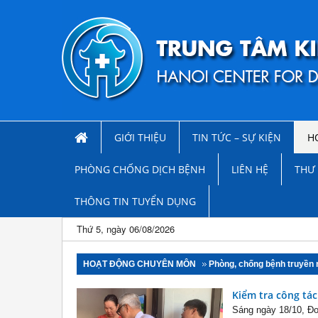
GIỚI THIỆU
TIN TỨC – SỰ KIỆN
H
PHÒNG CHỐNG DỊCH BỆNH
LIÊN HỆ
THƯ 
THÔNG TIN TUYỂN DỤNG
Thứ 5, ngày 06/08/2026
HOẠT ĐỘNG CHUYÊN MÔN
Phòng, chống bệnh truyền
Kiểm tra công tá
Sáng ngày 18/10, Đo