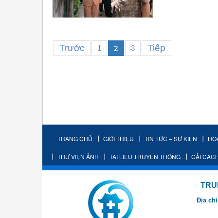
Trước
Tiếp
2
1
3
TRANG CHỦ
GIỚI THIỆU
TIN TỨC – SỰ KIỆN
HO
THƯ VIỆN ẢNH
TÀI LIỆU TRUYỀN THÔNG
CẢI CÁC
TRUNG TÂM K
Địa chỉ
- Cơ sở 2: Khu