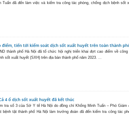
 Tuấn đã đến làm việc và kiểm tra công tác phòng, chống dịch bệnh sốt 
o điểm, tiến tới kiểm soát dịch sốt xuất huyết trên toàn thành ph
D thành phố Hà Nội đã tổ chức hội nghị triển khai đợt cao điểm về công
h sốt xuất huyết (SXH) trên địa bàn thành phố năm 2023. ...
ả 4 ổ dịch sốt xuất huyết đã kết thúc
ểm tra số 3 của Sở Y tế Hà Nội do đồng chí Khổng Minh Tuấn – Phó Giám 
t bệnh tật thành phố Hà Nội làm trưởng đoàn đã đến kiểm tra công tác ph