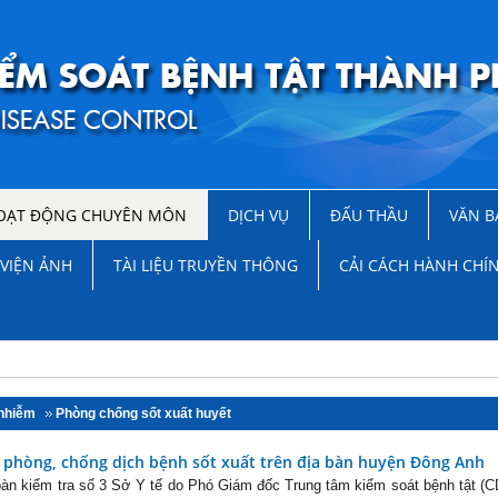
OẠT ĐỘNG CHUYÊN MÔN
DỊCH VỤ
ĐẤU THẦU
VĂN B
VIỆN ẢNH
TÀI LIỆU TRUYỀN THÔNG
CẢI CÁCH HÀNH CHÍ
 nhiễm
Phòng chống sốt xuất huyết
c phòng, chống dịch bệnh sốt xuất trên địa bàn huyện Đông Anh
àn kiểm tra số 3 Sở Y tế do Phó Giám đốc Trung tâm kiểm soát bệnh tật (