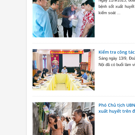
Ngày 21/9/2023, đoà
bệnh sốt xuất huyế
kiểm soát ...
Kiểm tra công tá
Sáng ngày 13/9, Đoà
Nội đã có buổi làm v
Phó Chủ tịch UBN
xuất huyết trên 