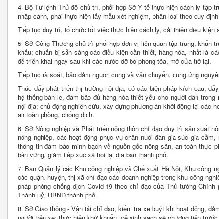
4. Bộ Tư lệnh Thủ đô chủ trì, phối hợp Sở Y tế thực hiện cách ly tập t
nhập cảnh, phải thực hiện lấy mẫu xét nghiệm, phân loại theo quy định
Tiếp tục duy trì, tổ chức tốt việc thực hiện cách ly, cải thiện điều kiện 
5. Sở Công Thương chủ trì phối hợp đơn vị liên quan tập trung, khẩn t
khẩu; chuẩn bị sẵn sàng các điều kiện cần thiết, hàng hóa, nhất là cá
để triển khai ngay sau khi các nước dỡ bỏ phong tỏa, mở cửa trở lại.
Tiếp tục rà soát, bảo đảm nguồn cung và vận chuyển, cung ứng nguyên
Thúc đẩy phát triển thị trường nội địa, có các biện pháp kích cầu, đẩ
hệ thống bán lẻ, đảm bảo đủ hàng hóa thiết yếu cho người dân trong 
nội địa; chủ động nghiên cứu, xây dựng phương án khởi động lại các ho
an toàn phòng, chống dịch.
6. Sở Nông nghiệp và Phát triển nông thôn chỉ đạo duy trì sản xuất nô
nông nghiệp, các hoạt động phục vụ chăn nuôi đàn gia súc gia cầm, 
thông tin đảm bảo minh bạch về nguồn gốc nông sản, an toàn thực ph
bền vững, giảm tiếp xúc xã hội tại địa bàn thành phố.
7. Ban Quản lý các Khu công nghiệp và Chế xuất Hà Nội, Khu công n
các quận, huyện, thị xã chỉ đạo các doanh nghiệp trong khu công nghiệ
pháp phòng chống dịch Covid-19 theo chỉ đạo của Thủ tướng Chính 
Thành uỷ, UBND thành phố.
8. Sở Giao thông - Vận tải chỉ đạo, kiểm tra xe buýt khi hoạt động, đả
người trên xe; thực hiện khử khuẩn, vệ sinh sạch sẽ phương tiện trướ