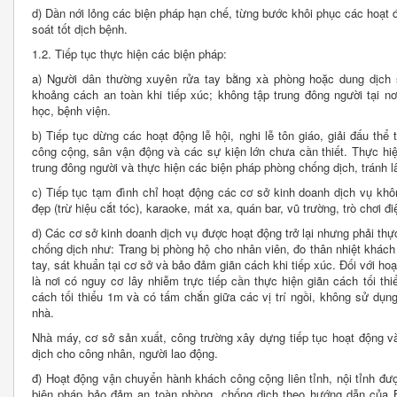
d) Dần nới lỏng các biện pháp hạn chế, từng bước khôi phục các hoạt đ
soát tốt dịch bệnh.
1.2. Tiếp tục thực hiện các biện pháp:
a) Người dân thường xuyên rửa tay bằng xà phòng hoặc dung dịch s
khoảng cách an toàn khi tiếp xúc; không tập trung đông người tại n
học, bệnh viện.
b) Tiếp tục dừng các hoạt động lễ hội, nghi lễ tôn giáo, giải đấu thể 
công cộng, sân vận động và các sự kiện lớn chưa cần thiết. Thực hiệ
trung đông người và thực hiện các biện pháp phòng chống dịch, tránh l
c) Tiếp tục tạm đình chỉ hoạt động các cơ sở kinh doanh dịch vụ không
đẹp (trừ hiệu cắt tóc), karaoke, mát xa, quán bar, vũ trường, trò chơi đi
d) Các cơ sở kinh doanh dịch vụ được hoạt động trở lại nhưng phải th
chống dịch như: Trang bị phòng hộ cho nhân viên, đo thân nhiệt khách 
tay, sát khuẩn tại cơ sở và bảo đảm giãn cách khi tiếp xúc. Đối với ho
là nơi có nguy cơ lây nhiễm trực tiếp cần thực hiện giãn cách tối t
cách tối thiểu 1m và có tấm chắn giữa các vị trí ngồi, không sử dụ
nhà.
Nhà máy, cơ sở sản xuất, công trường xây dựng tiếp tục hoạt động v
dịch cho công nhân, người lao động.
đ) Hoạt động vận chuyển hành khách công cộng liên tỉnh, nội tỉnh đượ
biện pháp bảo đảm an toàn phòng, chống dịch theo hướng dẫn của B