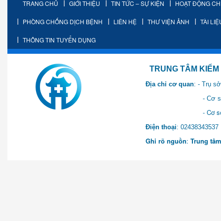
TRANG CHỦ
GIỚI THIỆU
TIN TỨC – SỰ KIỆN
HOẠT ĐỘNG C
PHÒNG CHỐNG DỊCH BỆNH
LIÊN HỆ
THƯ VIỆN ẢNH
TÀI LI
THÔNG TIN TUYỂN DỤNG
TRUNG TÂM KIỂM SOÁT 
Địa chỉ cơ quan
: - Trụ 
- Cơ sở 2: Khu Hành chính
- Cơ sở 3: Số 1 Ngõ 2 Q
Điện thoại
: 0243834
Ghi rõ nguồn
:
Trung tâm