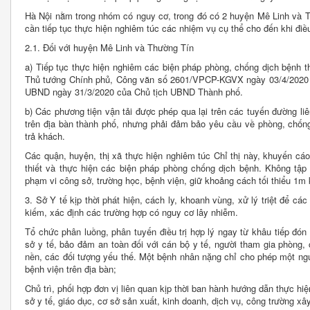
Hà Nội nằm trong nhóm có nguy cơ, trong đó có 2 huyện Mê Linh và T
cần tiếp tục thực hiện nghiêm túc các nhiệm vụ cụ thể cho đến khi đi
2.1. Đối với huyện Mê Linh và Thường Tín
a) Tiếp tục thực hiện nghiêm các biện pháp phòng, chống dịch bệnh t
Thủ tướng Chính phủ, Công văn số 2601/VPCP-KGVX ngày 03/4/2020 c
UBND ngày 31/3/2020 của Chủ tịch UBND Thành phố.
b) Các phương tiện vận tải được phép qua lại trên các tuyến đường liê
trên địa bàn thành phố, nhưng phải đảm bảo yêu cầu về phòng, chống
trả khách.
Các quận, huyện, thị xã thực hiện nghiêm túc Chỉ thị này, khuyến cá
thiết và thực hiện các biện pháp phòng chống dịch bệnh. Không tập 
phạm vi công sở, trường học, bệnh viện, giữ khoảng cách tối thiểu 1m k
3. Sở Y tế kịp thời phát hiện, cách ly, khoanh vùng, xử lý triệt để cá
kiếm, xác định các trường hợp có nguy cơ lây nhiễm.
Tổ chức phân luồng, phân tuyến điều trị hợp lý ngay từ khâu tiếp đó
sở y tế, bảo đảm an toàn đối với cán bộ y tế, người tham gia phòng, 
nền, các đối tượng yếu thế. Một bệnh nhân nặng chỉ cho phép một ng
bệnh viện trên địa bàn;
Chủ trì, phối hợp đơn vị liên quan kịp thời ban hành hướng dẫn thực hi
sở y tế, giáo dục, cơ sở sản xuất, kinh doanh, dịch vụ, công trường xâ