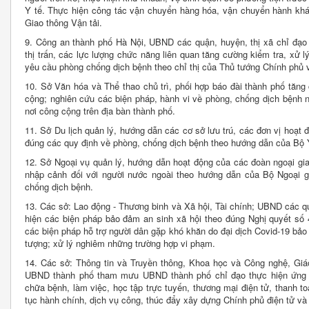
Y tế. Thực hiện công tác vận chuyển hàng hóa, vận chuyển hành khác
Giao thông Vận tải.
9. Công an thành phố Hà Nội, UBND các quận, huyện, thị xã chỉ đạo 
thị trấn, các lực lượng chức năng liên quan tăng cường kiểm tra, xử
yêu cầu phòng chống dịch bệnh theo chỉ thị của Thủ tướng Chính phủ 
10. Sở Văn hóa và Thể thao chủ trì, phối hợp báo đài thành phố tăng
cộng; nghiên cứu các biện pháp, hành vi về phòng, chống dịch bệnh 
nơi công cộng trên địa bàn thành phố.
11. Sở Du lịch quản lý, hướng dẫn các cơ sở lưu trú, các đơn vị hoạt 
đúng các quy định về phòng, chống dịch bệnh theo hướng dẫn của Bộ Y
12. Sở Ngoại vụ quản lý, hướng dẫn hoạt động của các đoàn ngoại gia
nhập cảnh đối với người nước ngoài theo hướng dẫn của Bộ Ngoại g
chống dịch bệnh.
13. Các sở: Lao động - Thương binh và Xã hội, Tài chính; UBND các quậ
hiện các biện pháp bảo đảm an sinh xã hội theo đúng Nghị quyết s
các biện pháp hỗ trợ người dân gặp khó khăn do đại dịch Covid-19 bảo 
tượng; xử lý nghiêm những trường hợp vi phạm.
14. Các sở: Thông tin và Truyền thông, Khoa học và Công nghệ, Gi
UBND thành phố tham mưu UBND thành phố chỉ đạo thực hiện ứng d
chữa bệnh, làm việc, học tập trực tuyến, thương mại điện tử, thanh t
tục hành chính, dịch vụ công, thúc đẩy xây dựng Chính phủ điện tử và