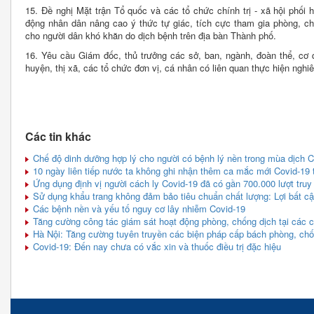
15. Đề nghị Mặt trận Tổ quốc và các tổ chức chính trị - xã hội phối
động nhân dân nâng cao ý thức tự giác, tích cực tham gia phòng, chố
cho người dân khó khăn do dịch bệnh trên địa bàn Thành phố.
16. Yêu cầu Giám đốc, thủ trưởng các sở, ban, ngành, đoàn thể, cơ
huyện, thị xã, các tổ chức đơn vị, cá nhân có liên quan thực hiện nghiê
Các tin khác
Chế độ dinh dưỡng hợp lý cho người có bệnh lý nền trong mùa dịch C
10 ngày liên tiếp nước ta không ghi nhận thêm ca mắc mới Covid-19 
Ứng dụng định vị người cách ly Covid-19 đã có gần 700.000 lượt truy
Sử dụng khẩu trang không đảm bảo tiêu chuẩn chất lượng: Lợi bất cậ
Các bệnh nền và yếu tố nguy cơ lây nhiễm Covid-19
Tăng cường công tác giám sát hoạt động phòng, chống dịch tại các cơ
Hà Nội: Tăng cường tuyên truyền các biện pháp cấp bách phòng, chố
Covid-19: Đến nay chưa có vắc xin và thuốc điều trị đặc hiệu