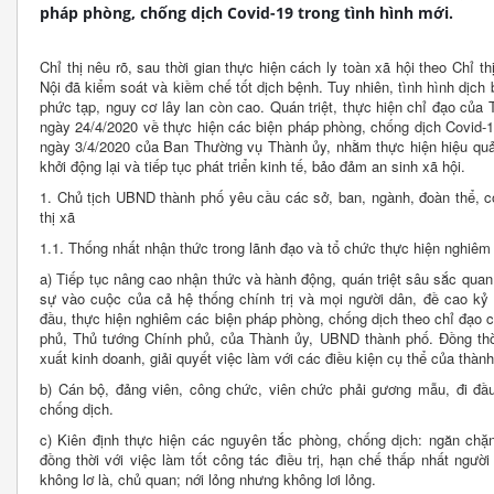
pháp phòng, chống dịch Covid-19 trong tình hình mới.
Chỉ thị nêu rõ, sau thời gian thực hiện cách ly toàn xã hội theo Chỉ 
Nội đã kiểm soát và kiềm chế tốt dịch bệnh. Tuy nhiên, tình hình dịch 
phức tạp, nguy cơ lây lan còn cao. Quán triệt, thực hiện chỉ đạo của 
ngày 24/4/2020 về thực hiện các biện pháp phòng, chống dịch Covid-1
ngày 3/4/2020 của Ban Thường vụ Thành ủy, nhằm thực hiện hiệu quả 
khởi động lại và tiếp tục phát triển kinh tế, bảo đảm an sinh xã hội.
1. Chủ tịch UBND thành phố yêu cầu các sở, ban, ngành, đoàn thể, 
thị xã
1.1. Thống nhất nhận thức trong lãnh đạo và tổ chức thực hiện nghiê
a) Tiếp tục nâng cao nhận thức và hành động, quán triệt sâu sắc qua
sự vào cuộc của cả hệ thống chính trị và mọi người dân, đề cao kỷ 
đầu, thực hiện nghiêm các biện pháp phòng, chống dịch theo chỉ đạo c
phủ, Thủ tướng Chính phủ, của Thành ủy, UBND thành phố. Đồng thời,
xuất kinh doanh, giải quyết việc làm với các điều kiện cụ thể của thành
b) Cán bộ, đảng viên, công chức, viên chức phải gương mẫu, đi đầu
chống dịch.
c) Kiên định thực hiện các nguyên tắc phòng, chống dịch: ngăn chặn
đồng thời với việc làm tốt công tác điều trị, hạn chế thấp nhất người
không lơ là, chủ quan; nới lỏng nhưng không lơi lỏng.