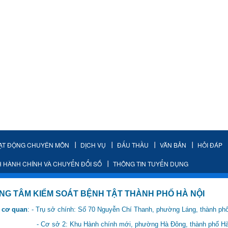
ẠT ĐỘNG CHUYÊN MÔN
DỊCH VỤ
ĐẤU THẦU
VĂN BẢN
HỎI ĐÁP
H HÀNH CHÍNH VÀ CHUYỂN ĐỔI SỐ
THÔNG TIN TUYỂN DỤNG
IỂM SOÁT BỆNH TẬT THÀNH PHỐ HÀ NỘI
 cơ quan
: - Trụ sở chính: Số 70 Nguyễn Chí Thanh, phường Láng, thành ph
 Hành chính mới, phường Hà Đông, thành phố Hà 