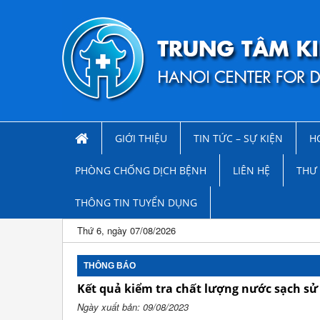
GIỚI THIỆU
TIN TỨC – SỰ KIỆN
H
PHÒNG CHỐNG DỊCH BỆNH
LIÊN HỆ
THƯ 
THÔNG TIN TUYỂN DỤNG
Thứ 6, ngày 07/08/2026
THÔNG BÁO
Kết quả kiểm tra chất lượng nước sạch sử
Ngày xuất bản: 09/08/2023