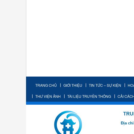
TRANG CHỦ
GIỚI THIỆU
TIN TỨC – SỰ KIỆN
HO
THƯ VIỆN ẢNH
TÀI LIỆU TRUYỀN THÔNG
CẢI CÁC
TRUNG TÂM K
Địa chỉ
- Cơ sở 2: Khu