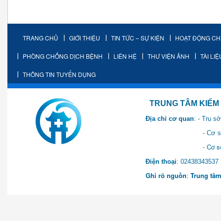
TRANG CHỦ
GIỚI THIỆU
TIN TỨC – SỰ KIỆN
HOẠT ĐỘNG C
PHÒNG CHỐNG DỊCH BỆNH
LIÊN HỆ
THƯ VIỆN ẢNH
TÀI LI
THÔNG TIN TUYỂN DỤNG
TRUNG TÂM KIỂM SOÁT 
Địa chỉ cơ quan
: - Trụ 
- Cơ sở 2: Khu Hành chính
- Cơ sở 3: Số 1 Ngõ 2 Q
Điện thoại
: 0243834
Ghi rõ nguồn
:
Trung tâm