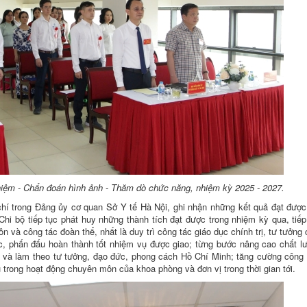
hiệm - Chẩn đoán hình ảnh - Thăm dò chức năng, nhiệm kỳ 2025 - 2027.
chí trong Đảng ủy cơ quan Sở Y tế Hà Nội, ghi nhận những kết quả đạt đượ
hi bộ tiếp tục phát huy những thành tích đạt được trong nhiệm kỳ qua, tiếp
và công tác đoàn thể, nhất là duy trì công tác giáo dục chính trị, tư tưởng
ác, phấn đấu hoàn thành tốt nhiệm vụ được giao; từng bước nâng cao chất l
tập và làm theo tư tưởng, đạo đức, phong cách Hồ Chí Minh; tăng cường công
 trong hoạt động chuyên môn của khoa phòng và đơn vị trong thời gian tới.