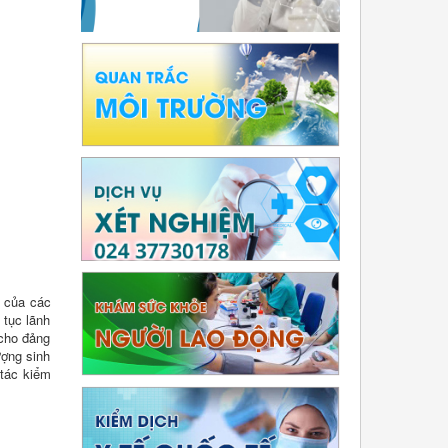
c của các
 tục lãnh
 cho đảng
ượng sinh
 tác kiểm