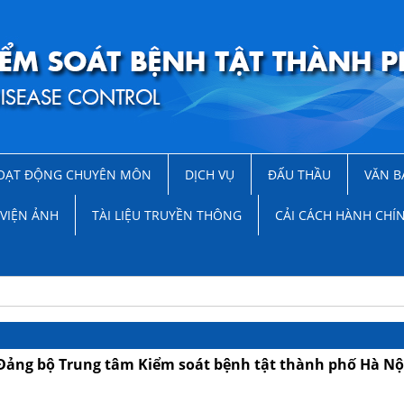
OẠT ĐỘNG CHUYÊN MÔN
DỊCH VỤ
ĐẤU THẦU
VĂN B
VIỆN ẢNH
TÀI LIỆU TRUYỀN THÔNG
CẢI CÁCH HÀNH CHÍ
 Đảng bộ Trung tâm Kiểm soát bệnh tật thành phố Hà Nộ