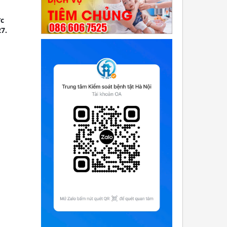
ực
7.