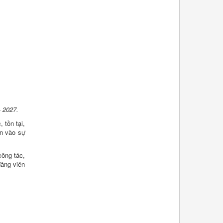
- 2027.
 tồn tại,
ần vào sự
công tác,
đảng viên