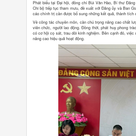
Phát biểu tại Đại hội, đồng chí Bùi Văn Hào, Bí thư Đản
Chi bộ tiếp tục tham mưu, đề xuất với Đảng ủy và Ban Gi
cáo chính trị cần được bổ sung những kết quả, thành tích 
Về công tác chuyên môn, cần chú trọng nâng cao chất lư
viên chức, người lao động. Đồng thời, phát huy phong trào
có cơ hội cọ sát, trau dồi kinh nghiệm. Bên cạnh đó, vi
nâng cao hiệu quả hoạt động.