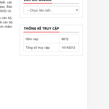
biết, các
giao. Báo
COVID-19.
o cán bộ,
để cán bộ
mạnh nhằm
THỐNG KÊ TRUY CẬP
Hôm nay:
6672
Tổng số truy cập:
10143212