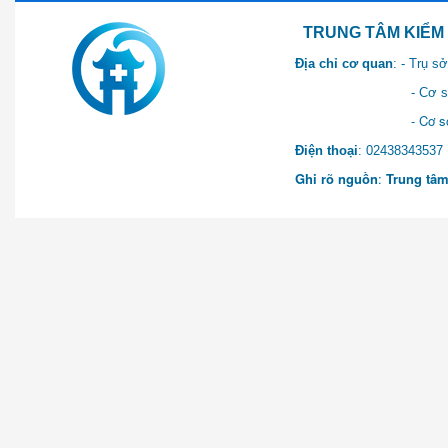
TRUNG TÂM KIỂM SOÁT 
Địa chỉ cơ quan
: - Trụ 
- Cơ sở 2: Khu Hành chính
- Cơ sở 3: Số 1 Ngõ 2 Q
Điện thoại
: 0243834
Ghi rõ nguồn
:
Trung tâm