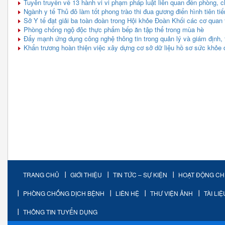
Tuyên truyền về 13 hành vi vi phạm pháp luật liên quan đến phòng, 
Ngành y tế Thủ đô làm tốt phong trào thi đua gương điển hình tiên tiến
Sở Y tế đạt giải ba toàn đoàn trong Hội khỏe Đoàn Khối các cơ qua
Phòng chống ngộ độc thực phẩm bếp ăn tập thể trong mùa hè
Đẩy mạnh ứng dụng công nghệ thông tin trong quản lý và giám định, 
Khẩn trương hoàn thiện việc xây dựng cơ sở dữ liệu hồ sơ sức khỏe 
TRANG CHỦ
GIỚI THIỆU
TIN TỨC – SỰ KIỆN
HOẠT ĐỘNG C
PHÒNG CHỐNG DỊCH BỆNH
LIÊN HỆ
THƯ VIỆN ẢNH
TÀI LI
THÔNG TIN TUYỂN DỤNG