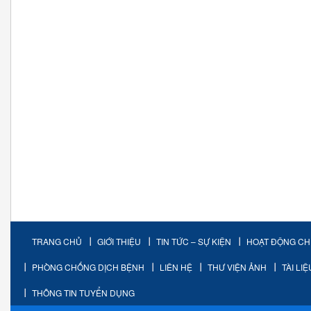
TRANG CHỦ
GIỚI THIỆU
TIN TỨC – SỰ KIỆN
HOẠT ĐỘNG C
PHÒNG CHỐNG DỊCH BỆNH
LIÊN HỆ
THƯ VIỆN ẢNH
TÀI LI
THÔNG TIN TUYỂN DỤNG