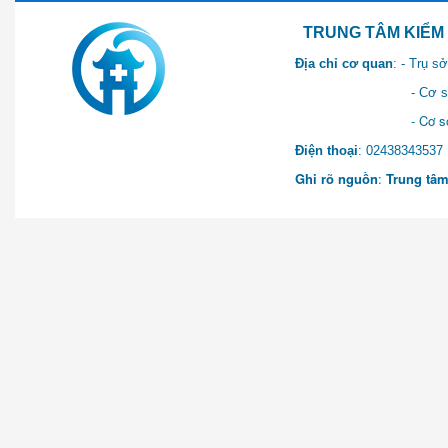
TRUNG TÂM KIỂM SOÁT 
Địa chỉ cơ quan
: - Trụ 
- Cơ sở 2: Khu Hành chính
- Cơ sở 3: Số 1 Ngõ 2 Q
Điện thoại
: 0243834
Ghi rõ nguồn
:
Trung tâm