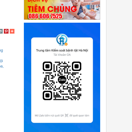
ng
ội
òa,