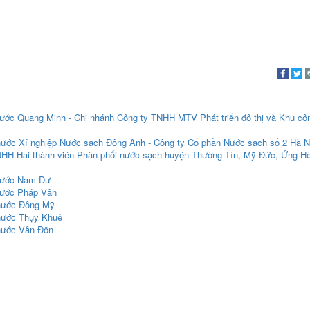
ước Quang Minh - Chi nhánh Công ty TNHH MTV Phát triển đô thị và Khu cô
nước Xí nghiệp Nước sạch Đông Anh - Công ty Cổ phần Nước sạch số 2 Hà N
TNHH Hai thành viên Phân phối nước sạch huyện Thường Tín, Mỹ Đức, Ứng H
 nước Nam Dư
nước Pháp Vân
 nước Đông Mỹ
 nước Thụy Khuê
 nước Vân Đồn