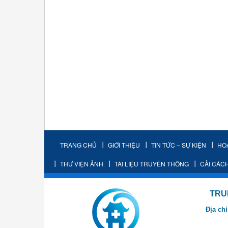
TRANG CHỦ
GIỚI THIỆU
TIN TỨC – SỰ KIỆN
HO
THƯ VIỆN ẢNH
TÀI LIỆU TRUYỀN THÔNG
CẢI CÁC
TRUNG TÂM K
Địa chỉ
- Cơ sở 2: Khu