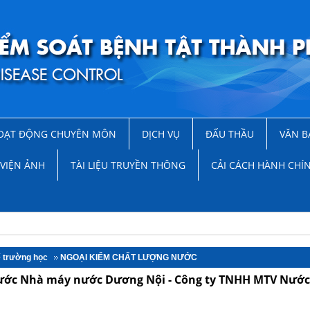
OẠT ĐỘNG CHUYÊN MÔN
DỊCH VỤ
ĐẤU THẦU
VĂN B
VIỆN ẢNH
TÀI LIỆU TRUYỀN THÔNG
CẢI CÁCH HÀNH CHÍ
ế trường học
NGOẠI KIỂM CHẤT LƯỢNG NƯỚC
 nước Nhà máy nước Dương Nội - Công ty TNHH MTV Nước