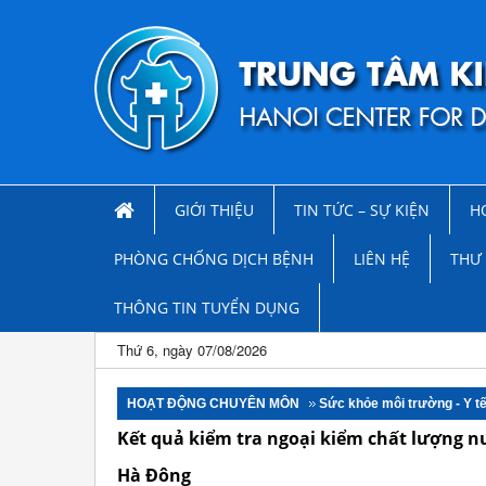
GIỚI THIỆU
TIN TỨC – SỰ KIỆN
H
PHÒNG CHỐNG DỊCH BỆNH
LIÊN HỆ
THƯ 
THÔNG TIN TUYỂN DỤNG
Thứ 6, ngày 07/08/2026
HOẠT ĐỘNG CHUYÊN MÔN
Sức khỏe môi trường - Y t
Kết quả kiểm tra ngoại kiểm chất lượng
Hà Đông