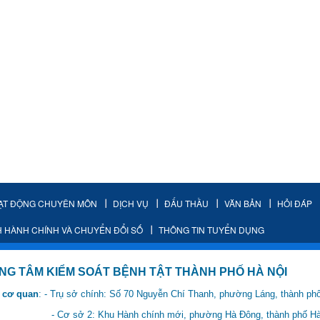
ẠT ĐỘNG CHUYÊN MÔN
DỊCH VỤ
ĐẤU THẦU
VĂN BẢN
HỎI ĐÁP
H HÀNH CHÍNH VÀ CHUYỂN ĐỔI SỐ
THÔNG TIN TUYỂN DỤNG
IỂM SOÁT BỆNH TẬT THÀNH PHỐ HÀ NỘI
 cơ quan
: - Trụ sở chính: Số 70 Nguyễn Chí Thanh, phường Láng, thành ph
 Hành chính mới, phường Hà Đông, thành phố Hà 