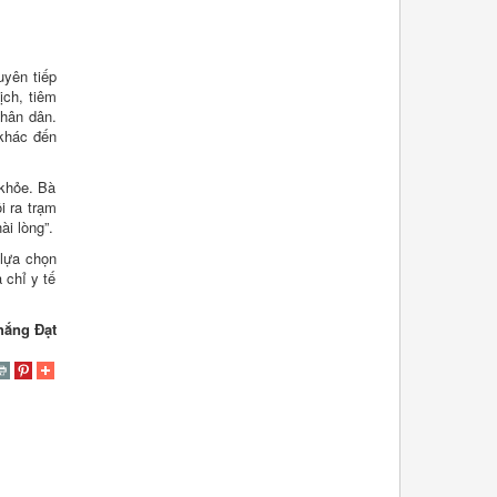
uyên tiếp
ch, tiêm
nhân dân.
khác đến
 khỏe. Bà
i ra trạm
ài lòng”.
 lựa chọn
 chỉ y tế
hắng Đạt