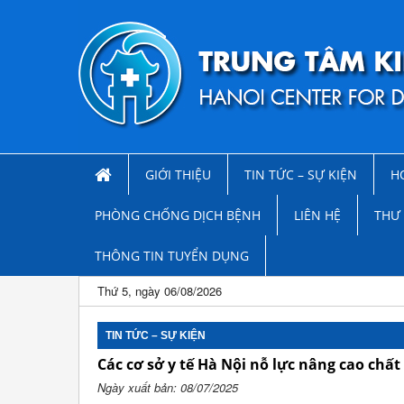
GIỚI THIỆU
TIN TỨC – SỰ KIỆN
H
PHÒNG CHỐNG DỊCH BỆNH
LIÊN HỆ
THƯ 
THÔNG TIN TUYỂN DỤNG
Thứ 5, ngày 06/08/2026
TIN TỨC – SỰ KIỆN
Các cơ sở y tế Hà Nội nỗ lực nâng cao chấ
Ngày xuất bản: 08/07/2025