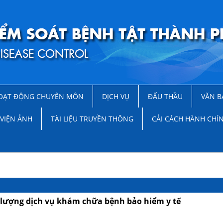
OẠT ĐỘNG CHUYÊN MÔN
DỊCH VỤ
ĐẤU THẦU
VĂN B
VIỆN ẢNH
TÀI LIỆU TRUYỀN THÔNG
CẢI CÁCH HÀNH CHÍ
t lượng dịch vụ khám chữa bệnh bảo hiểm y tế