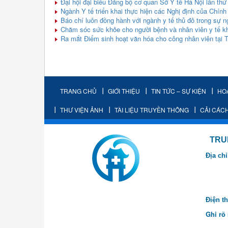
Đại hội đại biểu Đảng bộ cơ quan Sở Y tế Hà Nội lần thứ
Ngành Y tế triển khai thực hiện các Nghị định của Chính 
Báo chí luôn đồng hành với ngành y tế thủ đô trong sự 
Chăm sóc sức khỏe cho người bệnh và nhân viên y tế khi
Ra mắt Điểm sinh hoạt văn hóa cho công nhân viên tại T
TRANG CHỦ
GIỚI THIỆU
TIN TỨC – SỰ KIỆN
HO
THƯ VIỆN ẢNH
TÀI LIỆU TRUYỀN THÔNG
CẢI CÁC
TRUNG TÂM K
Địa chỉ
- Cơ sở 2: Khu
- Cơ sở 3: Số
Điện th
Ghi rõ