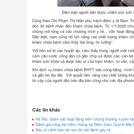
Đảm bảo người dân được chăm sóc sức khỏ
Cũng theo Chị Phạm Thị Hiền phụ trách điểm y tế Nam Tri
đón 30 bệnh nhân đến khám chữa bệnh. Từ 1/7/2025 chín
chủng mở rộng và các chương trình y tế... vẫn hoạt độ
Đặc biệt, trạm cũng nỗ lực nâng cao chất lượng khám c
khám chữa bệnh cảm thấy hài lòng, tin tưởng”.
Với tiền sử bị cao huyết áp, cảm thấy trong người mệt mỏ
cầm căn cước công dân có gắn chíp và được các cán bộ y,
khám sức khỏe và được bác sĩ của trạm khám, tư vấn, cấp 
Khi dịch vụ khám chữa bệnh BHYT bảo công bằng, minh bạc
và gắn bó lâu dài. Với quyết tâm nâng cao chất lượng khá
tin cậy của người dân trên địa bàn cũng như các địa phươ
Các tin khác
Hà Nội: Giám sát hoạt động tiêm chủng thường xuyên tại
Đánh giá công tác tiêm chủng tại Điểm trạm Quỳnh Mai 
Bác sĩ cảnh báo tai nạn do sét đánh gây ra