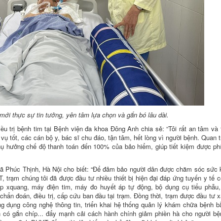
mới thực sự tin tưởng, yên tâm lựa chọn và gắn bó lâu dài.
 trị bệnh tim tại Bệnh viện đa khoa Đông Anh chia sẻ: “Tôi rất an tâm và 
vụ tốt, các cán bộ y, bác sĩ chu đáo, tận tâm, hết lòng vì người bệnh. Quan 
 hưởng chế độ thanh toán đến 100% của bảo hiểm, giúp tiết kiệm được phí 
xã Phúc Thịnh, Hà Nội cho biết: “Để đảm bảo người dân được chăm sóc sức
YT, trạm chúng tôi đã được đầu tư nhiều thiết bị hiện đại đáp ứng tuyến y tế 
 xquang, máy điện tim, máy đo huyết áp tự động, bộ dụng cụ tiểu phẫu, 
chẩn đoán, điều trị, cấp cứu ban đầu tại trạm. Đồng thời, trạm được đầu tư 
g dụng công nghệ thông tin, triển khai hệ thống quản lý khám chữa bệnh 
 có gắn chíp... đẩy mạnh cải cách hành chính giảm phiền hà cho người bệ