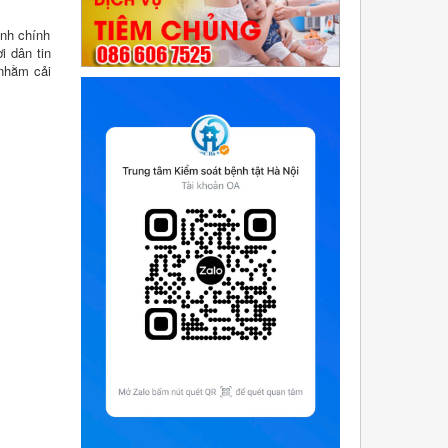
ành chính
i dân tin
 nhằm cải