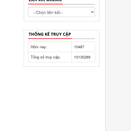
THỐNG KÊ TRUY CẬP
Hôm nay:
10487
Tổng số truy cập:
10135289