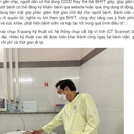
n gắn chip, người dân có thể dùng CCCD thay thế thẻ BHYT giấy, giúp giảm 
 Người bệnh có thể đăng ký khám bệnh qua website hoặc qua ứng dụng di động,
 dùng tiền mặt góp phần giảm thời gian chờ đợi cho người bệnh. Bệnh viện
u rõ quyền lợi, nghĩa vụ khi tham gia BHYT, cũng như nâng cao ý thức ph
 sức khỏe, phát hiện bệnh sớm và hợp tác tốt trong quá trình điều trị”...
áy chụp X-quang kỹ thuật số; hệ thống chụp cắt lớp vi tính (CT Scanner) 32
 đại, nhiều kỹ thuật cao đã được triển khai thành công ngay tại bệnh viện, 
i phí và thời gian đi lại.