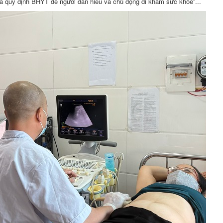
 và quy định BHYT để người dân hiểu và chủ động đi khám sức khỏe”...