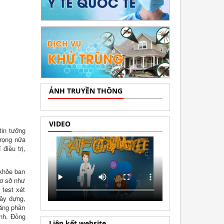
ẢNH TRUYỀN THÔNG
VIDEO
tin tưởng
trọng nữa
điều trị,
 khỏe ban
cơ sở như
test xét
xây dựng,
bằng phần
nh. Đồng
Liên kết website