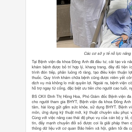
Các cơ sở y tế nỗ lực nâng
Tại Bệnh viện đa khoa Đông Anh đã đầu tư, cải tạo và 
khám bệnh được bố trí hợp lý, khang trang, đầy đủ tiện 
trình đón tiếp, phân luồng rõ ràng, tạo điều kiện thuận
thuốc. Quy trình khám chữa bệnh cũng được niêm yết côn
dịch vụ mà không lo mất quyền lợi. Ngoài ra, bệnh viện cò
hỗ trợ ngay từ cổng, đặc biệt ưu tiên cho người cao tuổi, n
BS CKII Đinh Thị Hồng Hoa, Phó Giám đốc Bệnh viện đa k
cho người tham gia BHYT, Bệnh viện đa khoa Đông Anh
tâm, hài lòng gửi gắm sức khỏe, sử dụng BHYT. Bệnh vi
môn, ứng dụng kỹ thuật mới, kỹ thuật chuyên sâu phục 
Cùng với việc nâng cao thái độ phục vụ của cán bộ y tế, 
tin, đẩy mạnh chuyển đổi số được coi là giải pháp then
thông dữ liệu với cơ quan Bảo hiểm xã hội, giảm tối đa c