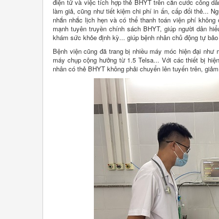
điện tử và việc tích hợp thẻ BHYT trên căn cước công dâ
làm giả, cũng như tiết kiệm chi phí in ấn, cấp đổi thẻ...
nhắn nhắc lịch hẹn và có thể thanh toán viện phí không
mạnh tuyên truyền chính sách BHYT, giúp người dân hiể
khám sức khỏe định kỳ... giúp bệnh nhân chủ động tự bảo vệ
Bệnh viện cũng đã trang bị nhiều máy móc hiện đại như m
máy chụp cộng hưởng từ 1.5 Telsa... Với các thiết bị hiện
nhân có thẻ BHYT không phải chuyển lên tuyến trên, giảm ch