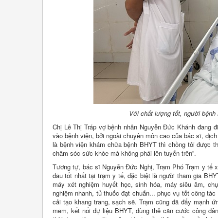
Với chất lượng tốt, người bệnh 
Chị Lê Thị Tráp vợ bệnh nhân Nguyễn Đức Khánh đang điều
vào bệnh viện, bởi ngoài chuyên môn cao của bác sĩ, dịch 
là bệnh viện khám chữa bệnh BHYT thì chồng tôi được thụ
chăm sóc sức khỏe mà không phải lên tuyến trên”.
Tương tự, bác sĩ Nguyễn Đức Nghị, Trạm Phó Trạm y tế 
đầu tốt nhất tại trạm y tế, đặc biệt là người tham gia BH
máy xét nghiệm huyết học, sinh hóa, máy siêu âm, chụp
nghiệm nhanh, tủ thuốc đạt chuẩn... phục vụ tốt công tác 
cải tạo khang trang, sạch sẽ. Trạm cũng đã đẩy mạnh ứn
mềm, kết nối dự liệu BHYT, dùng thẻ căn cước công dân