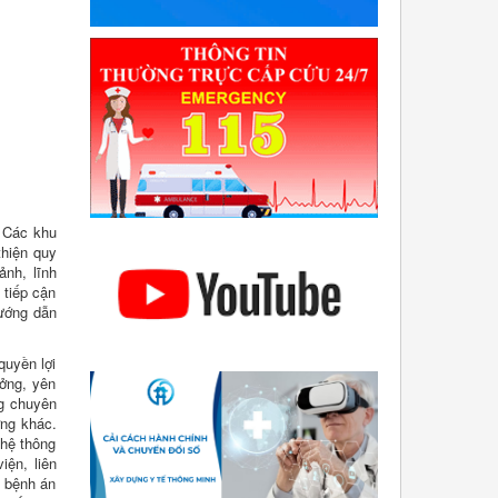
. Các khu
thiện quy
ảnh, lĩnh
 tiếp cận
hướng dẫn
quyền lợi
ởng, yên
g chuyên
ơng khác.
ghệ thông
iện, liên
g bệnh án