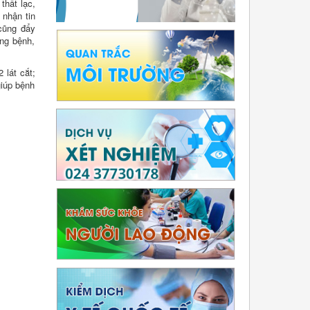
thất lạc,
 nhận tin
 cũng đẩy
òng bệnh,
 lát cắt;
giúp bệnh