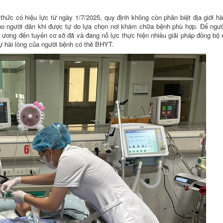
thức có hiệu lực từ ngày 1/7/2025, quy định không còn phân biệt địa giới h
o người dân khi được tự do lựa chọn nơi khám chữa bệnh phù hợp. Để ngườ
ng ương đến tuyến cơ sở đã và đang nỗ lực thực hiện nhiều giải pháp đồng bộ
ự hài lòng của người bệnh có thẻ BHYT.