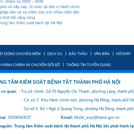
 V, nhiệm kỳ 2025 – 2030
phủ về sắp xếp, tổ chức lại đơn vị hành chính
nghiệp bảo vệ và chăm sóc sức khỏe nhân dân
 thời tiết nắng nóng
rung tâm Kiểm soát bệnh tật Hà Nội
ẠT ĐỘNG CHUYÊN MÔN
DỊCH VỤ
ĐẤU THẦU
VĂN BẢN
HỎI ĐÁP
H HÀNH CHÍNH VÀ CHUYỂN ĐỔI SỐ
THÔNG TIN TUYỂN DỤNG
IỂM SOÁT BỆNH TẬT THÀNH PHỐ HÀ NỘI
 cơ quan
: - Trụ sở chính: Số 70 Nguyễn Chí Thanh, phường Láng, thành ph
 Hành chính mới, phường Hà Đông, thành phố Hà 
 1 Ngõ 2 Quang Trung, phường Hà Đông,
thành phố
oại
: 02438343537
Email:
ttksbt_soyt@hanoi.gov.
 nguồn
:
Trung tâm Kiểm soát bệnh tật thành phố Hà Nội khi phát hành lại