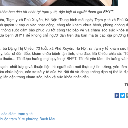
e ban đầu tốt nhất tại trạm y tế, đặc biệt là người tham gia BHYT.
ều, Trạm y xã Phú Xuyên, Hà Nội: “Trung bình mỗi ngày Trạm y tế xã Phú X
h quyền 2 cấp đi vào hoạt động, công tác khám chữa bệnh, phòng chống dị
ng thông suốt đảm bảo phục vụ tốt công tác bảo vệ và chăm sóc sức khỏe 
hữa bệnh BHYT để không chỉ người dân trên địa bàn mà từ các địa phương 
i, bà Đặng Thị Chiều, 73 tuổi, xã Phú Xuyên, Hà Nội, ra trạm y tế khám sức
 bác sĩ đón tiếp, khám chữa bệnh tận tình, chu đáo. Bà Chiều chia sẻ: “Tô
thuốc... Tôi được hưởng mọi quyền lợi BHYT. Tôi rất yên tâm, tin tưởng và h
h, chất lượng và thuận tiện thì người dân mới thực sự tin tưởng, yên tâm
m chữa bệnh, các sơ sở y tế của Hà Nội đã và đang khẳng định vị thế là địa
ng lân cận trong chăm sóc, bảo vệ sức khỏe nhân dân.
T
 các điểm trạm y tế
thuộc trạm Y tế phường Bạch Mai