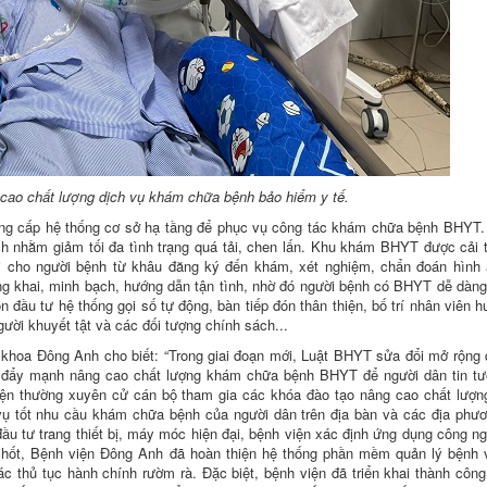
 cao chất lượng dịch vụ khám chữa bệnh bảo hiểm y tế.
nâng cấp hệ thống cơ sở hạ tầng để phục vụ công tác khám chữa bệnh BHYT
ích nhằm giảm tối đa tình trạng quá tải, chen lấn. Khu khám BHYT được cải 
 lợi cho người bệnh từ khâu đăng ký đến khám, xét nghiệm, chẩn đoán hình 
g khai, minh bạch, hướng dẫn tận tình, nhờ đó người bệnh có BHYT dễ dàng
n đầu tư hệ thống gọi số tự động, bàn tiếp đón thân thiện, bố trí nhân viên 
gười khuyết tật và các đối tượng chính sách...
hoa Đông Anh cho biết: “Trong giai đoạn mới, Luật BHYT sửa đổi mở rộng 
 đẩy mạnh nâng cao chất lượng khám chữa bệnh BHYT để người dân tin tư
ện thường xuyên cử cán bộ tham gia các khóa đào tạo nâng cao chất lượn
vụ tốt nhu cầu khám chữa bệnh của người dân trên địa bàn và các địa phư
đầu tư trang thiết bị, máy móc hiện đại, bệnh viện xác định ứng dụng công n
 chốt, Bệnh viện Đông Anh đã hoàn thiện hệ thống phần mềm quản lý bệnh v
ác thủ tục hành chính rườm rà. Đặc biệt, bệnh viện đã triển khai thành côn