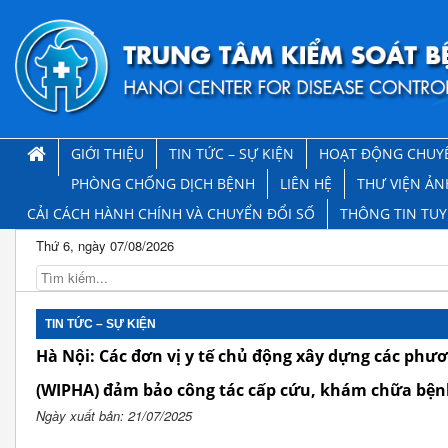
GIỚI THIỆU
TIN TỨC – SỰ KIỆN
HOẠT ĐỘNG CHUY
PHÒNG CHỐNG DỊCH BỆNH
LIÊN HỆ
THƯ VIỆN ẢN
CẢI CÁCH HÀNH CHÍNH VÀ CHUYỂN ĐỔI SỐ
THÔNG TIN TU
Thứ 6, ngày 07/08/2026
TIN TỨC – SỰ KIỆN
Hà Nội: Các đơn vị y tế chủ động xây dựng các phư
(WIPHA) đảm bảo công tác cấp cứu, khám chữa bện
Ngày xuất bản: 21/07/2025