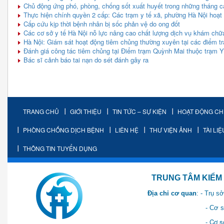
Chủ động ứng phó, phòng, chống sốt xuất huyết trong những tháng 
Thực hiện chính quyền 2 cấp: Các trạm y tế xã, phường Hà Nội hoạt
Cấp cứu kịp thời bệnh nhân bị sốc phản vệ do ong đốt
Các cơ sở y tế Hà Nội nỗ lực nâng cao chất lượng dịch vụ khám chữ
Hà Nội: Giám sát hoạt động tiêm chủng thường xuyên tại các điểm tr
Đánh giá công tác tiêm chủng tại Điểm trạm Quỳnh Mai thuộc trạm 
Bác sĩ cảnh báo tai nạn do sét đánh gây ra
TRANG CHỦ
GIỚI THIỆU
TIN TỨC – SỰ KIỆN
HOẠT ĐỘNG C
PHÒNG CHỐNG DỊCH BỆNH
LIÊN HỆ
THƯ VIỆN ẢNH
TÀI LI
THÔNG TIN TUYỂN DỤNG
TRUNG TÂM KIỂM SOÁT 
Địa chỉ cơ quan
: - Trụ 
- Cơ sở 2: Khu Hành chính
- Cơ sở 3: Số 1 Ngõ 2 Q