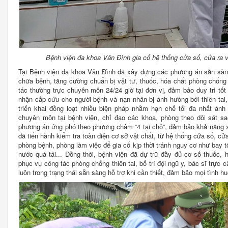
Bệnh viện đa khoa Vân Đình gia cố hệ thống cửa sổ, cửa ra 
Tại Bệnh viện đa khoa Vân Đình đã xây dựng các phương án sẵn sàn
chữa bệnh, tăng cường chuẩn bị vật tư, thuốc, hóa chất phòng chống
tác thường trực chuyên môn 24/24 giờ tại đơn vị, đảm bảo duy trì tố
nhận cấp cứu cho người bệnh và nạn nhân bị ảnh hưởng bởi thiên tai,
triển khai đồng loạt nhiều biện pháp nhằm hạn chế tối đa nhất ản
chuyên môn tại bệnh viện, chỉ đạo các khoa, phòng theo dõi sát sao
phương án ứng phó theo phương châm “4 tại chỗ”, đảm bảo khả năng xử
đã tiến hành kiểm tra toàn diện cơ sở vật chất, từ hệ thống cửa sổ, cử
phòng bệnh, phòng làm việc để gia cố kịp thời tránh nguy cơ như bay t
nước quá tải... Đồng thời, bệnh viện đã dự trữ đầy đủ cơ số thuốc, 
phục vụ công tác phòng chống thiên tai, bố trí đội ngũ y, bác sĩ trực
luôn trong trạng thái sẵn sàng hỗ trợ khi cần thiết, đảm bảo mọi tình h