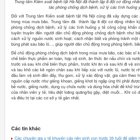
Trung tâm Kiểm soát bệnh tật Hà Nội đã thành lập 8 đội cơ động nhằm
tác phòng chống dịch bệnh, xử lý các tình huống 
Đối với Trung tâm Kiểm soát bệnh tật Hà Nội cũng đã xây dựng các
trong mùa mưa bão. Trung tâm đã thành lập 8 đội cơ động nhằm kịp
phòng chống dịch bệnh, xử lý các tình huống y tế công cộng khẩn 
tuyên truyền đến người dân chủ động phòng chống dịch bệnh như bi
cách xử lý nguồn nước sinh hoạt; cách nhận biết và phòng tránh một
bùng phát sau bão lũ..., giúp người dân chủ động trong phòng bệnh, b
Để chủ động phòng chống dịch bệnh trong mùa mưa bão, các bác sĩ 
chế biến thực phẩm an toàn, hợp vệ sinh, ăn thức ăn nấu chín và nư
trước và sau khi chế biến thực phẩm, trước khi ăn và sau khi đi vệ s
và lau khô các kẽ ngón chân sau khi tiếp xúc với nước lũ, nước bị n
đâu làm vệ sinh đến đấy, thu gom, xử lý xác động vật, gia cầm theo h
nguồn cấp nước như giếng khoan, giếng khơi bị ngập úng thì phải đượ
bể nước, giếng nước, dụng cụ chứa nước và dùng hóa chất để khử trù
của nhân viên y tế; tiêu diệt loăng quăng/bọ gậy, diệt muỗi... Khi có
và điều trị tại các cơ sở y tế gần nhất.
Các tin khác
Các chuyên gia y tế khuyến cáo nên sinh con trước 35 tuổi để giảm r