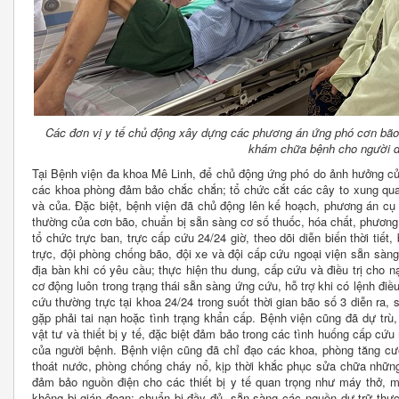
Các đơn vị y tế chủ động xây dựng các phương án ứng phó cơn bã
khám chữa bệnh cho người d
Tại Bệnh viện đa khoa Mê Linh, để chủ động ứng phó do ảnh hưởng củ
các khoa phòng đảm bảo chắc chắn; tổ chức cắt các cây to xung quan
và của. Đặc biệt, bệnh viện đã chủ động lên kế hoạch, phương án cụ 
thường của cơn bão, chuẩn bị sẵn sàng cơ số thuốc, hóa chất, phương
tổ chức trực ban, trực cấp cứu 24/24 giờ, theo dõi diễn biến thời tiết
trực, đội phòng chống bão, đội xe và đội cấp cứu ngoại viện sẵn sàng
địa bàn khi có yêu cầu; thực hiện thu dung, cấp cứu và điều trị cho
cơ động luôn trong trạng thái sẵn sàng ứng cứu, hỗ trợ khi có lệnh đi
cứu thường trực tại khoa 24/24 trong suốt thời gian bão số 3 diễn ra, 
gặp phải tai nạn hoặc tình trạng khẩn cấp. Bệnh viện cũng đã dự trù
vật tư và thiết bị y tế, đặc biệt đảm bảo trong các tình huống cấp c
của người bệnh. Bệnh viện cũng đã chỉ đạo các khoa, phòng tăng cườ
thoát nước, phòng chống cháy nổ, kịp thời khắc phục sửa chữa nhữ
đảm bảo nguồn điện cho các thiết bị y tế quan trọng như máy thở, m
không bị gián đoạn; chuẩn bị đầy đủ, sẵn sàng các nguồn dự trữ thự