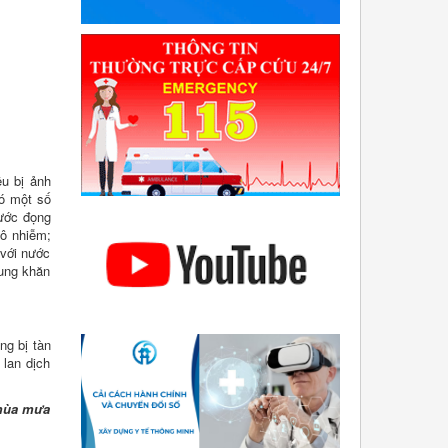
ều bị ảnh
có một số
nước đọng
 ô nhiễm;
 với nước
hung khăn
ng bị tàn
 lan dịch
 mùa mưa