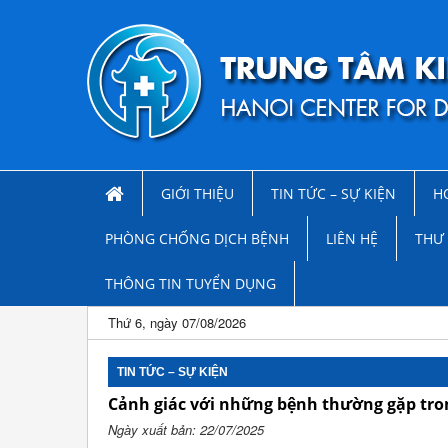
GIỚI THIỆU
TIN TỨC – SỰ KIỆN
H
PHÒNG CHỐNG DỊCH BỆNH
LIÊN HỆ
THƯ 
THÔNG TIN TUYỂN DỤNG
Thứ 6, ngày 07/08/2026
TIN TỨC – SỰ KIỆN
Cảnh giác với những bệnh thường gặp tr
Ngày xuất bản: 22/07/2025