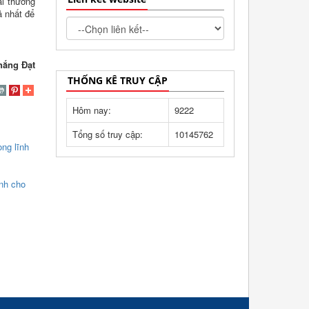
ai thường
ả nhất để
hắng Đạt
THỐNG KÊ TRUY CẬP
Hôm nay:
9222
Tổng số truy cập:
10145762
ng lĩnh
nh cho