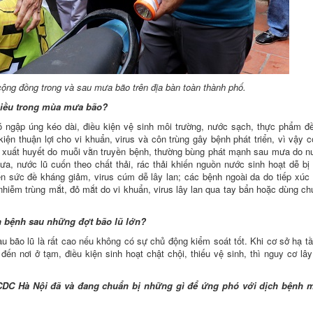
cộng đồng trong và sau mưa bão trên địa bàn toàn thành phố.
hiều trong mùa mưa bão?
 ngập úng kéo dài, điều kiện vệ sinh môi trường, nước sạch, thực phẩm đ
iện thuận lợi cho vi khuẩn, virus và côn trùng gây bệnh phát triển, vì vậy 
ốt xuất huyết do muỗi vằn truyền bệnh, thường bùng phát mạnh sau mưa do 
ưa, nước lũ cuốn theo chất thải, rác thải khiến nguồn nước sinh hoạt dễ bị
ến sức đề kháng giảm, virus cúm dễ lây lan; các bệnh ngoài da do tiếp xúc
 nhiễm trùng mắt, đỏ mắt do vi khuẩn, virus lây lan qua tay bẩn hoặc dùng c
h bệnh sau những đợt bão lũ lớn?
u bão lũ là rất cao nếu không có sự chủ động kiểm soát tốt. Khi cơ sở hạ tầ
ến nơi ở tạm, điều kiện sinh hoạt chật chội, thiếu vệ sinh, thì nguy cơ lây
y, CDC Hà Nội đã và đang chuẩn bị những gì để ứng phó với dịch bệnh