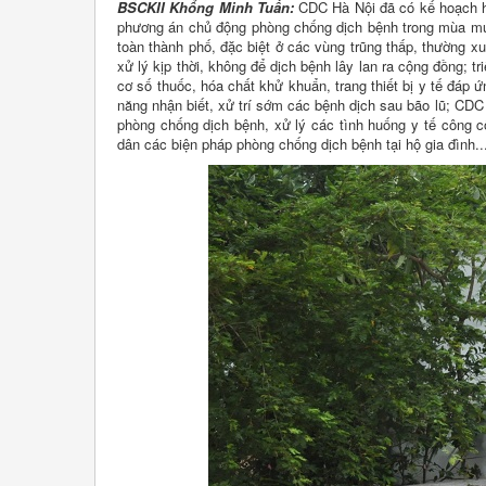
BSCKII Khổng Minh Tuấn:
CDC Hà Nội đã có kế hoạch hà
phương án chủ động phòng chống dịch bệnh trong mùa mưa
toàn thành phố, đặc biệt ở các vùng trũng thấp, thường 
xử lý kịp thời, không để dịch bệnh lây lan ra cộng đồng; 
cơ số thuốc, hóa chất khử khuẩn, trang thiết bị y tế đá
năng nhận biết, xử trí sớm các bệnh dịch sau bão lũ; CDC 
phòng chống dịch bệnh, xử lý các tình huống y tế công c
dân các biện pháp phòng chống dịch bệnh tại hộ gia đình..