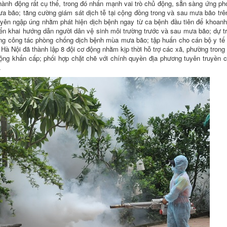
nh động rất cụ thể, trong đó nhấn mạnh vai trò chủ động, sẵn sàng ứng ph
 bão; tăng cường giám sát dịch tễ tại cộng đồng trong và sau mưa bão trê
xuyên ngập úng nhằm phát hiện dịch bệnh ngay từ ca bệnh đầu tiên để khoan
triển khai hướng dẫn người dân vệ sinh môi trường trước và sau mưa bão; dự t
p ứng công tác phòng chống dịch bệnh mùa mưa bão; tập huấn cho cán bộ y tế
Hà Nội đã thành lập 8 đội cơ động nhằm kịp thời hỗ trợ các xã, phường trong
ộng khẩn cấp; phối hợp chặt chẽ với chính quyền địa phương tuyên truyền 
.