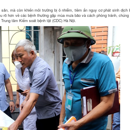
ài sản, mà còn khiến môi trường bị ô nhiễm, tiềm ẩn nguy cơ phát sinh dịch
ểu rõ hơn về các bệnh thường gặp mùa mưa bão và cách phòng tránh, chúng 
 Trung tâm Kiểm soát bệnh tật (CDC) Hà Nội.