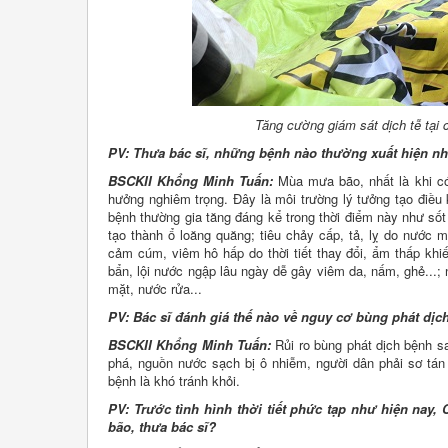
Tăng cường giám sát dịch tễ tại 
PV: Thưa bác sĩ, những bệnh nào thường xuất hiện n
BSCKII Khổng Minh Tuấn:
Mùa mưa bão, nhất là khi có
hưởng nghiêm trọng. Đây là môi trường lý tưởng tạo điều k
bệnh thường gia tăng đáng kể trong thời điểm này như s
tạo thành ổ loăng quăng; tiêu chảy cấp, tả, lỵ do nước m
cảm cúm, viêm hô hấp do thời tiết thay đổi, ẩm thấp khi
bẩn, lội nước ngập lâu ngày dễ gây viêm da, nấm, ghẻ...;
mặt, nước rửa...
PV: Bác sĩ đánh giá thế nào về nguy cơ bùng phát dịc
BSCKII Khổng Minh Tuấn:
Rủi ro bùng phát dịch bệnh sa
phá, nguồn nước sạch bị ô nhiễm, người dân phải sơ tán đ
bệnh là khó tránh khỏi.
PV: Trước tình hình thời tiết phức tạp như hiện na
bão, thưa bác sĩ?