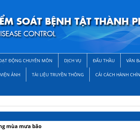
OẠT ĐỘNG CHUYÊN MÔN
DỊCH VỤ
ĐẤU THẦU
VĂN B
VIỆN ẢNH
TÀI LIỆU TRUYỀN THÔNG
CẢI CÁCH HÀNH CHÍ
ong mùa mưa bão