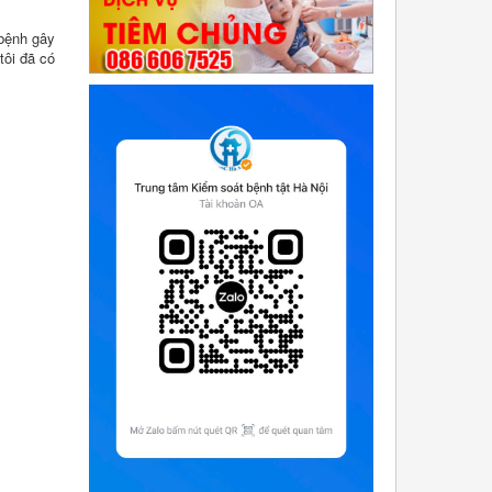
 bệnh gây
tôi đã có