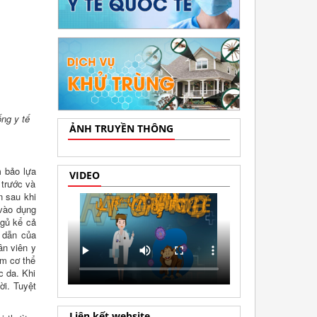
ống y tế
ẢNH TRUYỀN THÔNG
 bảo lựa
VIDEO
 trước và
n sau khi
 vào dụng
ngủ kể cả
 dẫn của
ân viên y
ấm cơ thể
c da. Khi
ời. Tuyệt
Liên kết website