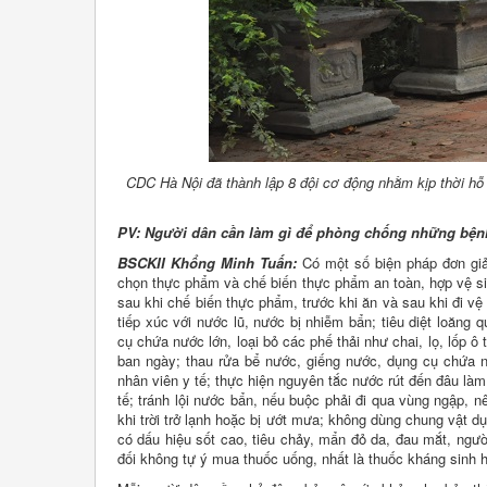
CDC Hà Nội đã thành lập 8 đội cơ động nhằm kịp thời hỗ 
PV: Người dân cần làm gì để phòng chống những bện
BSCKII Khổng Minh Tuấn:
Có một số biện pháp đơn gi
chọn thực phẩm và chế biến thực phẩm an toàn, hợp vệ si
sau khi chế biến thực phẩm, trước khi ăn và sau khi đi v
tiếp xúc với nước lũ, nước bị nhiễm bẩn; tiêu diệt loăng
cụ chứa nước lớn, loại bỏ các phế thải như chai, lọ, lốp
ban ngày; thau rửa bể nước, giếng nước, dụng cụ chứa 
nhân viên y tế; thực hiện nguyên tắc nước rút đến đâu là
tế; tránh lội nước bẩn, nếu buộc phải đi qua vùng ngập,
khi trời trở lạnh hoặc bị ướt mưa; không dùng chung vật 
có dấu hiệu sốt cao, tiêu chảy, mẩn đỏ da, đau mắt, ngườ
đối không tự ý mua thuốc uống, nhất là thuốc kháng sinh h