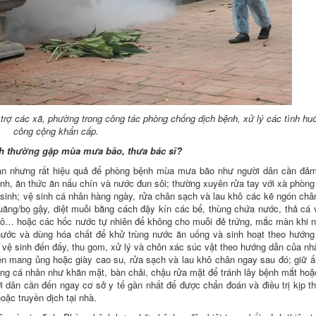
trợ các xã, phường trong công tác phòng chống dịch bệnh, xử lý các tình hu
công cộng khẩn cấp.
h thường gặp mùa mưa bão, thưa bác sĩ?
ản nhưng rất hiệu quả để phòng bệnh mùa mưa bão như người dân cần đảm
nh, ăn thức ăn nấu chín và nước đun sôi; thường xuyên rửa tay với xà phòng
ệ sinh; vệ sinh cá nhân hàng ngày, rửa chân sạch và lau khô các kẽ ngón châ
 quăng/bọ gậy, diệt muỗi bằng cách đậy kín các bể, thùng chứa nước, thả cá
 ô tô… hoặc các hốc nước tự nhiên để không cho muỗi đẻ trứng, mắc màn khi 
nước và dùng hóa chất để khử trùng nước ăn uống và sinh hoạt theo hướng
m vệ sinh đến đấy, thu gom, xử lý và chôn xác súc vật theo hướng dẫn của nh
 nên mang ủng hoặc giày cao su, rửa sạch và lau khô chân ngay sau đó; giữ 
dụng cá nhân như khăn mặt, bàn chải, chậu rửa mặt để tránh lây bệnh mắt hoặ
i dân cần đến ngay cơ sở y tế gần nhất để được chẩn đoán và điều trị kịp th
oặc truyền dịch tại nhà.