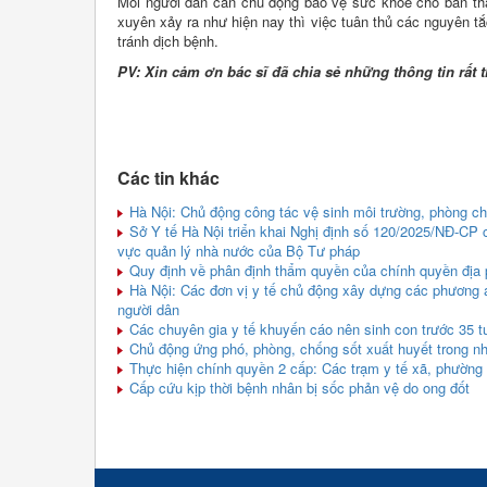
Mỗi người dân cần chủ động bảo vệ sức khỏe cho bản thân
xuyên xảy ra như hiện nay thì việc tuân thủ các nguyên t
tránh dịch bệnh.
PV: Xin cảm ơn bác sĩ đã chia sẻ những thông tin rất t
Các tin khác
Hà Nội: Chủ động công tác vệ sinh môi trường, phòng c
Sở Y tế Hà Nội triển khai Nghị định số 120/2025/NĐ-CP 
vực quản lý nhà nước của Bộ Tư pháp
Quy định về phân định thẩm quyền của chính quyền địa 
Hà Nội: Các đơn vị y tế chủ động xây dựng các phương
người dân
Các chuyên gia y tế khuyến cáo nên sinh con trước 35 tu
Chủ động ứng phó, phòng, chống sốt xuất huyết trong n
Thực hiện chính quyền 2 cấp: Các trạm y tế xã, phường 
Cấp cứu kịp thời bệnh nhân bị sốc phản vệ do ong đốt