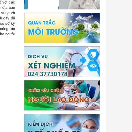
ó với các
n địa bàn
h vùng và
rù đầy đủ
 cơ sở kỹ
 công tác
cho người