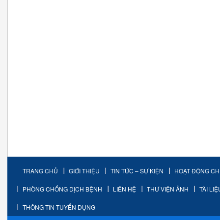
TRANG CHỦ
GIỚI THIỆU
TIN TỨC – SỰ KIỆN
HOẠT ĐỘNG C
PHÒNG CHỐNG DỊCH BỆNH
LIÊN HỆ
THƯ VIỆN ẢNH
TÀI LI
THÔNG TIN TUYỂN DỤNG