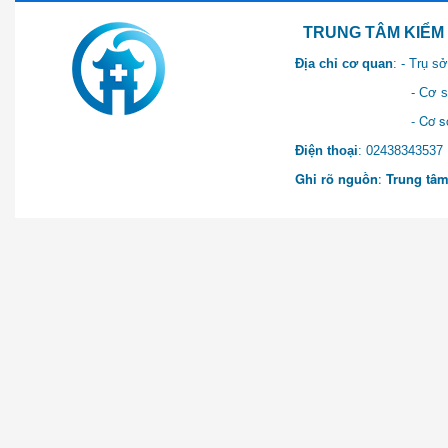
TRUNG TÂM KIỂM SOÁT 
Địa chỉ cơ quan
: - Trụ 
- Cơ sở 2: Khu Hành chính
- Cơ sở 3: Số 1 Ngõ 2 Q
Điện thoại
: 0243834
Ghi rõ nguồn
:
Trung tâm