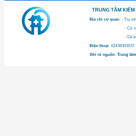
TRUNG TÂM KIỂM SOÁT 
Địa chỉ cơ quan
: - Trụ 
- Cơ sở 2: Khu Hành chính
- Cơ sở 3: Số 1 Ngõ 2 Q
Điện thoại
: 0243834
Ghi rõ nguồn
:
Trung tâm