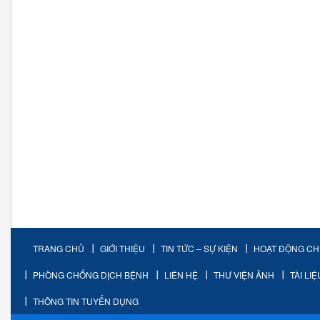
TRANG CHỦ
GIỚI THIỆU
TIN TỨC – SỰ KIỆN
HOẠT ĐỘNG C
PHÒNG CHỐNG DỊCH BỆNH
LIÊN HỆ
THƯ VIỆN ẢNH
TÀI LI
THÔNG TIN TUYỂN DỤNG