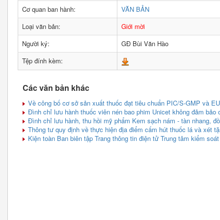
Cơ quan ban hành:
VĂN BẢN
Loại văn bản:
Giới mời
Người ký:
GĐ Bùi Văn Hào
Tệp đính kèm:
Các văn bản khác
Về công bố cơ sở sản xuất thuốc đạt tiêu chuẩn PIC/S-GMP và EU
Đình chỉ lưu hành thuốc viên nén bao phim Unicet không đảm bảo 
Đình chỉ lưu hành, thu hồi mỹ phẩm Kem sạch nám - tàn nhang, đ
Thông tư quy định về thực hiện địa điểm cấm hút thuốc lá và xét tặ
Kiện toàn Ban biên tập Trang thông tin điện tử Trung tâm kiểm soát